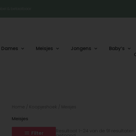
tabel & betaalbaar
Dames
Meisjes
Jongens
Baby’s
Gesorteerd
Home
/
Koopjeshoek
/ Meisjes
op
nieuwste
Meisjes
Resultaat 1–24 van de 91 resultaten
Filter
getoond