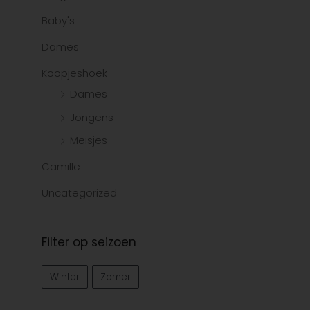
e
Baby's
n
Dames
n
Koopjeshoek
a
Dames
a
Jongens
r
Meisjes
:
Camille
Uncategorized
Filter op seizoen
Winter
Zomer