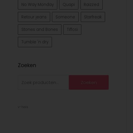
No Way Monday
Quapi
Raizzed
Retour jeans
Someone
Starfreak
Stones and Bones
Tiffosi
Tumble 'n dry
Zoeken
Zoeken
v-hals