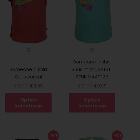
ies.
variaties.
variaties.
Deze
Deze
optie
optie
kan
kan
zen
gekozen
gekozen
en
worden
worden
op
op
de
de
Someone t-shirt
uctpagina
productpagina
productpa
Someone t-shirt
Suus mint LAATSTE
Suus coraal
STUK MAAT 128
€
19.99
€
9.99
€
19.99
€
9.99
Opties
Opties
selecteren
selecteren
Oorspronkelijke
Huidige
Oorspronkelijke
Huidige
Dit
Dit
-50%
-50%