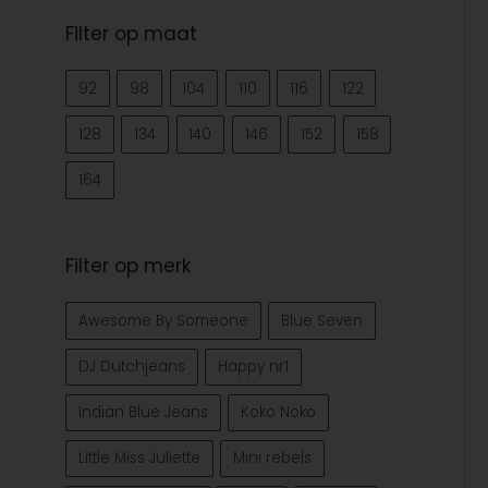
Filter op maat
92
98
104
110
116
122
128
134
140
146
152
158
164
Filter op merk
Awesome By Someone
Blue Seven
DJ Dutchjeans
Happy nr1
Indian Blue Jeans
Koko Noko
Little Miss Juliette
Mini rebels