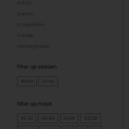
Baby's
Dames
Koopjeshoek
Camille
Uncategorized
Filter op seizoen
Winter
Zomer
Filter op maat
86-92
98-104
110/116
122/128