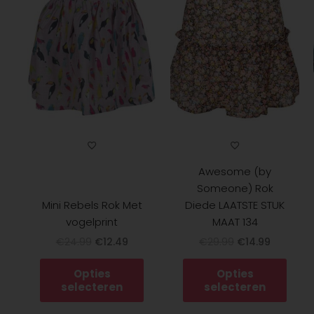
heeft
heef
€24.99.
€12.49.
€29.99.
€14.99.
meerdere
meer
variaties.
variat
Deze
Deze
optie
optie
kan
kan
gekozen
geko
worden
word
op
op
de
de
Awesome (by
productpagina
prod
Someone) Rok
Mini Rebels Rok Met
Diede LAATSTE STUK
vogelprint
MAAT 134
€
24.99
€
12.49
€
29.99
€
14.99
Opties
Opties
selecteren
selecteren