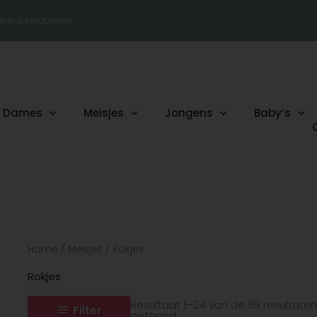
tabel & betaalbaar
Dames
Meisjes
Jongens
Baby’s
Gesorteerd
Home
/
Meisjes
/ Rokjes
op
nieuwste
Rokjes
Resultaat 1–24 van de 69 resultate
Filter
getoond