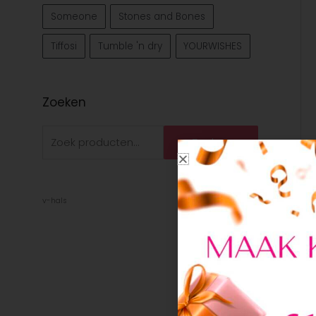
Someone
Stones and Bones
Tiffosi
Tumble 'n dry
YOURWISHES
Zoeken
Zoeken
v-hals