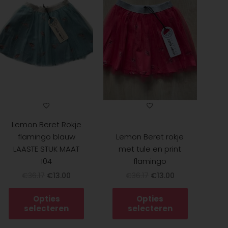
t
heeft
heeft
€36.17.
€13.00.
€36.17.
€13.00.
dere
meerdere
meerdere
ies.
variaties.
variaties.
Deze
Deze
optie
optie
kan
kan
zen
gekozen
gekozen
en
worden
worden
op
op
de
de
Lemon Beret Rokje
uctpagina
productpagina
productpa
flamingo blauw
Lemon Beret rokje
LAASTE STUK MAAT
met tule en print
104
flamingo
€
36.17
€
13.00
€
36.17
€
13.00
Opties
Opties
selecteren
selecteren