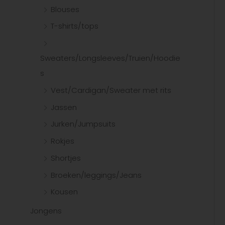
Blouses
e
T-shirts/tops
n
n
Sweaters/Longsleeves/Truien/Hoodie
a
s
a
r
Vest/Cardigan/Sweater met rits
:
Jassen
Jurken/Jumpsuits
Rokjes
Shortjes
Broeken/leggings/Jeans
Kousen
Jongens