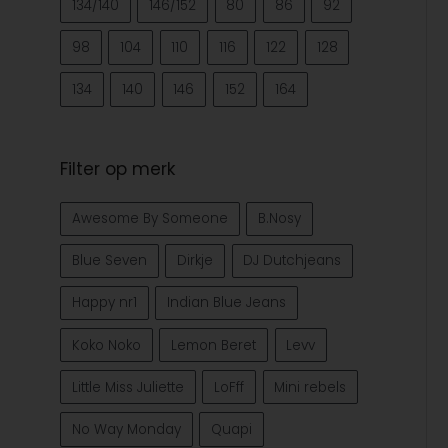
134/140
146/152
80
86
92
98
104
110
116
122
128
134
140
146
152
164
Filter op merk
Awesome By Someone
B.Nosy
Blue Seven
Dirkje
DJ Dutchjeans
Happy nr1
Indian Blue Jeans
Koko Noko
Lemon Beret
Levv
Little Miss Juliette
LoFff
Mini rebels
No Way Monday
Quapi