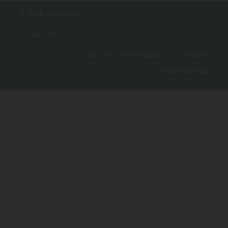
© 2026 Toppilookx
Privacy Policy
website laten maken door onoweb
BE1009 866 109