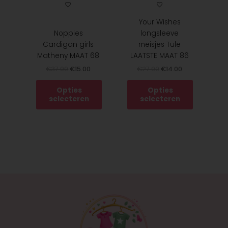
op
op
de
de
Your Wishes
productpagina
productpagina
Noppies
longsleeve
Cardigan girls
meisjes Tule
Matheny MAAT 68
LAATSTE MAAT 86
€
37.99
€
15.00
€
27.99
€
14.00
Opties
Opties
selecteren
selecteren