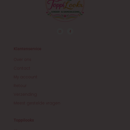
I
F
n
a
s
c
t
e
a
b
g
o
r
o
Klantenservice
a
k
m
-
f
Over ons
Contact
My account
Retour
Verzending
Meest gestelde vragen
Toppilookx