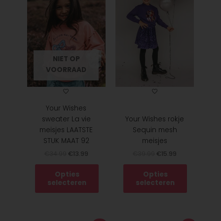
was:
is:
was:
is:
heeft
heeft
€34.99.
€13.99.
€39.99.
€15.99.
meerdere
meerdere
variaties.
variaties.
Deze
Deze
optie
optie
NIET OP
kan
kan
VOORRAAD
gekozen
gekozen
worden
worden
op
op
de
de
Your Wishes
productpagina
productpagina
sweater La vie
Your Wishes rokje
meisjes LAATSTE
Sequin mesh
STUK MAAT 92
meisjes
€
34.99
€
13.99
€
39.99
€
15.99
Opties
Opties
selecteren
selecteren