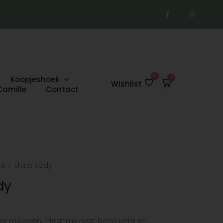
F
I
a
n
c
s
e
t
b
a
o
g
o
r
k
a
-
m
f
0
Koopjeshoek
Winkelwage
Wishlist
Camille
Contact
nt T-shirts Kody
dy
te mouwen, ‘Hear my roar’ borst print en