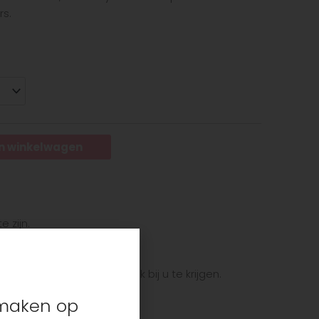
rs.
n winkelwagen
e zijn.
et pakket zo snel mogelijk bij u te krijgen.
s maken op