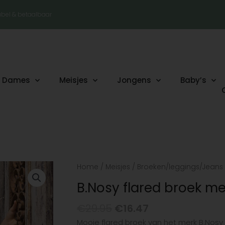
tabel & betaalbaar
Dames
Meisjes
Jongens
Baby’s
Oorspronkelijke
Huidige
B.Nosy
Home
/
Meisjes
/
Broeken/leggings/Jeans
prijs
prijs
flared
B.Nosy flared broek met
was:
is:
broek
€29.95.
€16.47.
met
€
29.95
€
16.47
leuke
Mooie flared broek van het merk B.Nosy