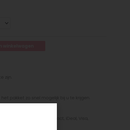
n winkelwagen
e zijn.
et pakket zo snel mogelijk bij u te krijgen.
te betaalmethode: Bancontact, iDeal, Visa,