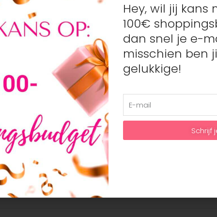
Hey, wil jij kan
100€ shoppings
Artikelnummer:
N/B
Categorieën:
Broeke
dan snel je e-ma
misschien ben ji
gelukkige!
Schrijf j