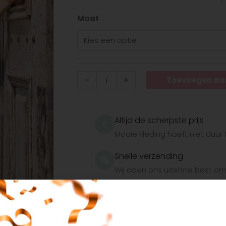
print!
aantal
Maat
-
+
Toevoegen aa
Altijd de scherpste prijs
Mooie kleding hoeft niet duur t
Snelle verzending
Wij doen ons uiterste best om h
Veilig betalen
Veilig betalen met je favorie
Mastercard