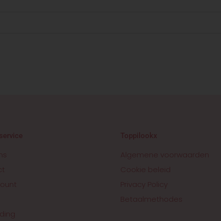
service
Toppilookx
ns
Algemene voorwaarden
ct
Cookie beleid
ount
Privacy Policy
Betaalmethodes
ding