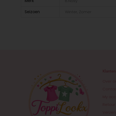
Merk
B.Nosy
Seizoen
Winter, Zomer
Klanten
Over o
Conta
My acc
Retour
Verzen