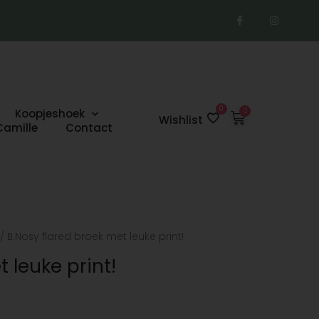
F
I
a
n
c
s
e
t
b
a
o
g
o
r
k
a
-
m
f
0
Koopjeshoek
Winkelwage
Wishlist
Camille
Contact
/ B.Nosy flared broek met leuke print!
 leuke print!