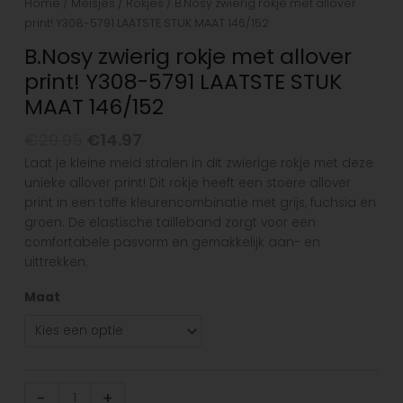
Home
/
Meisjes
/
Rokjes
/ B.Nosy zwierig rokje met allover
print! Y308-5791 LAATSTE STUK MAAT 146/152
B.Nosy zwierig rokje met allover
print! Y308-5791 LAATSTE STUK
MAAT 146/152
€
29.95
€
14.97
Laat je kleine meid stralen in dit zwierige rokje met deze
unieke allover print! Dit rokje heeft een stoere allover
print in een toffe kleurencombinatie met grijs, fuchsia en
groen. De elastische tailleband zorgt voor een
comfortabele pasvorm en gemakkelijk aan- en
uittrekken.
Maat
-
+