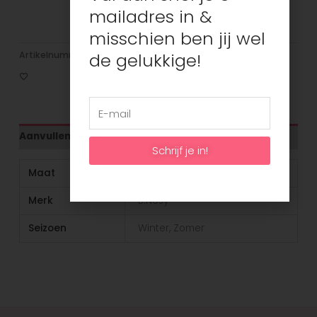
Mastercard
mailadres in &
misschien ben jij wel
de gelukkige!
Artikelnummer:
N/B
Categorieën:
Meisjes
,
Rokjes
Aanvullende informatie
Schrijf je in!
Maat
146/152
Merk
B.Nosy
Seizoen
Winter, Zomer