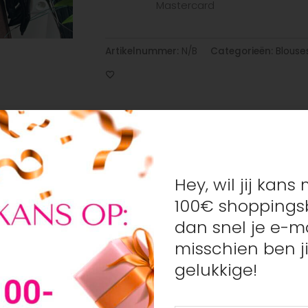
Mastercard
Artikelnummer:
N/B
Categorieën:
Blouse
Hey, wil jij kan
100€ shoppings
dames en kinderen rechtstreeks naar jouw deur. Of je nu op z
dan snel je e-ma
en het allemaal!
misschien ben ji
gelukkige!