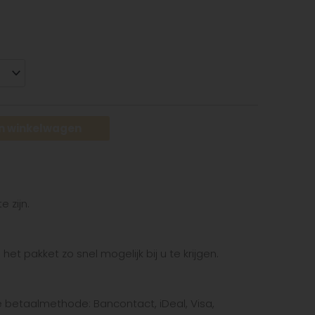
n winkelwagen
e zijn.
et pakket zo snel mogelijk bij u te krijgen.
te betaalmethode: Bancontact, iDeal, Visa,