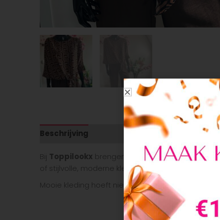
Beschrijving
Aanvullende informatie
Bij
Toppilookx
brengen we de leukste trends voor 
of stijlvolle, moderne kleding voor jezelf, wij hebb
Mooie kleding hoeft niet duur te zijn.