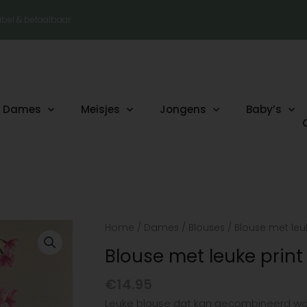
tabel & betaalbaar
Dames
Meisjes
Jongens
Baby’s
Blouse
Home
/
Dames
/
Blouses
/ Blouse met leuk
met
Blouse met leuke print
leuke
print
€
14.95
bruin/zwart
Leuke blouse dat kan gecombineerd wo