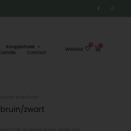
F
I
a
n
c
s
e
t
b
a
o
g
o
r
k
a
-
m
f
0
Koopjeshoek
Winkelwage
Wishlist
Camille
Contact
e print bruin/zwart
 bruin/zwart
rden met de bruine broek vanuit ons