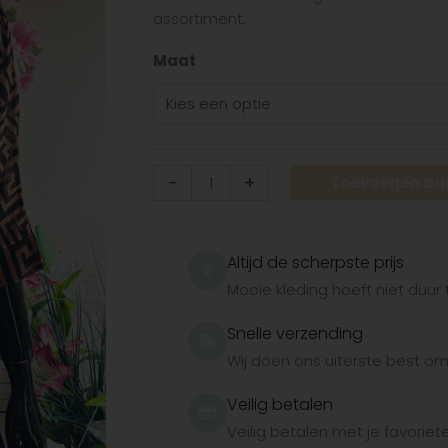
aantal
assortiment.
Maat
-
+
Toevoegen aa
Altijd de scherpste prijs
Mooie kleding hoeft niet duur t
Snelle verzending
Wij doen ons uiterste best om h
Veilig betalen
Veilig betalen met je favorie