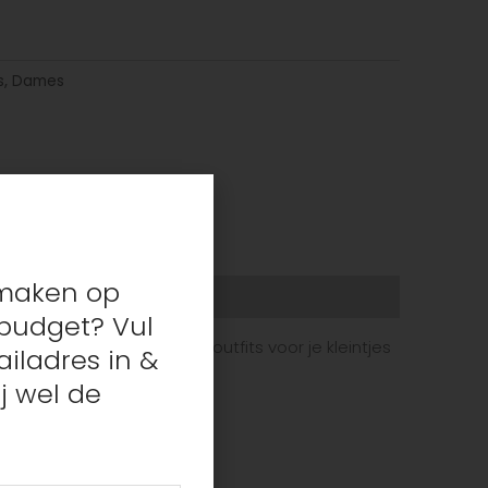
s
,
Dames
s maken op
budget? Vul
oek bent naar schattige outfits voor je kleintjes
iladres in &
j wel de