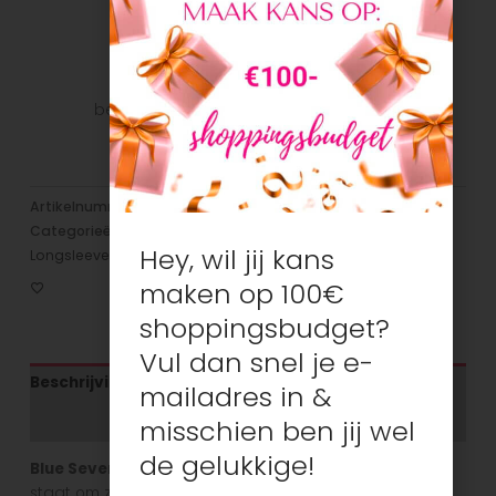
Veilig betalen
Veilig betalen met je favoriete
betaalmethode: Bancontact, iDeal, Visa,
Mastercard
Artikelnummer:
N/B
Categorieën:
Jongens
,
Jongens
,
Koopjeshoek
,
Hey, wil jij kans
Longsleeves
maken op 100€
shoppingsbudget?
Vul dan snel je e-
Beschrijving
mailadres in &
Aanvullende informatie
misschien ben jij wel
de gelukkige!
Blue Seven
is een Duits kinderkledingmerk dat bekend
staat om zijn speelse en casual kledingcollecties en