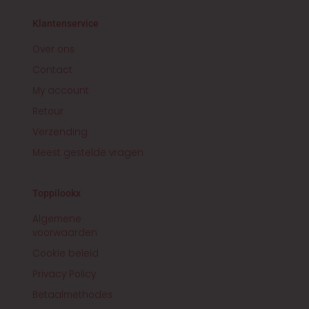
a
b
g
o
r
o
Klantenservice
a
k
m
-
f
Over ons
Contact
My account
Retour
Verzending
Meest gestelde vragen
Toppilookx
Algemene
voorwaarden
Cookie beleid
Privacy Policy
Betaalmethodes