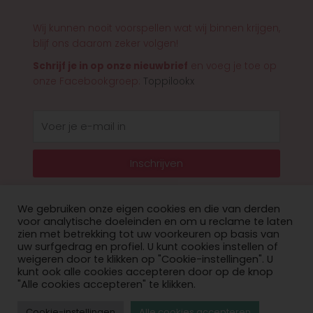
Wij kunnen nooit voorspellen wat wij binnen krijgen,
blijf ons daarom zeker volgen!
Schrijf je in op onze nieuwbrief
en voeg je toe op
onze Facebookgroep:
Toppilookx
E-
mail
Inschrijven
We gebruiken onze eigen cookies en die van derden
voor analytische doeleinden en om u reclame te laten
zien met betrekking tot uw voorkeuren op basis van
© 2026 Toppilookx
uw surfgedrag en profiel. U kunt cookies instellen of
weigeren door te klikken op "Cookie-instellingen". U
Privacy Policy
kunt ook alle cookies accepteren door op de knop
"Alle cookies accepteren" te klikken.
website laten maken door onoweb
Cookie-instellingen
Alle cookies accepteren