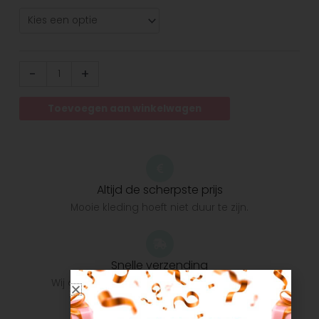
-
+
Toevoegen aan winkelwagen
Altijd de scherpste prijs
Mooie kleding hoeft niet duur te zijn.
Snelle verzending
Wij doen ons uiterste best om het pakket zo
snel mogelijk bij u te krijgen.