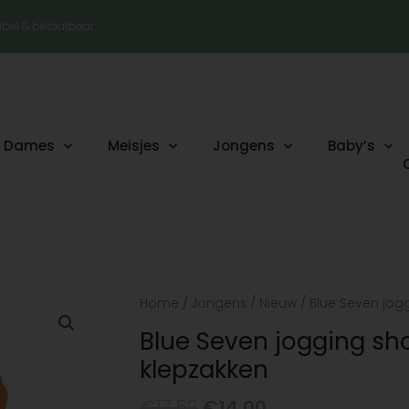
tabel & betaalbaar
Dames
Meisjes
Jongens
Baby’s
Oorspronkelijke
Huidige
Blue
Home
/
Jongens
/
Nieuw
/ Blue Seven jog
prijs
prijs
Seven
Blue Seven jogging sh
was:
is:
jogging
klepzakken
€17.52.
€14.00.
short
oranje
€
17.52
€
14.00