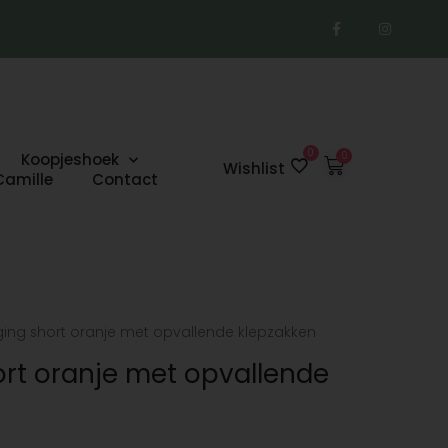
F
I
a
n
c
s
e
t
b
a
o
g
o
r
k
a
-
m
f
0
Koopjeshoek
Winkelwage
Wishlist
Camille
Contact
ging short oranje met opvallende klepzakken
ort oranje met opvallende