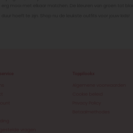
al erg mooi met elkaar matchen. De kleuren van groen tot bla
uur hoeft te zijn. Shop nu de leukste outfits voor jouw kids!
service
Toppilookx
ns
Algemene voorwaarden
ct
Cookie beleid
ount
Privacy Policy
Betaalmethodes
ding
gestelde vragen