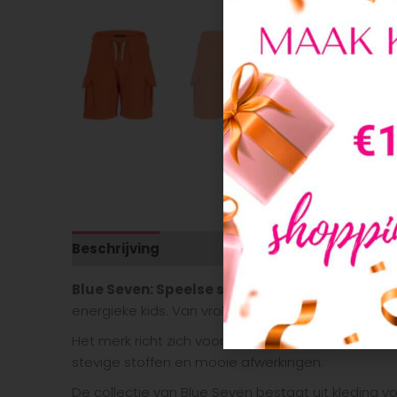
Beschrijving
Aanvullende informatie
Blue Seven: Speelse stijl voor een betaalbare 
energieke kids. Van vrolijke prints tot stoere looks
Het merk richt zich voornamelijk op jongeren en bi
stevige stoffen en mooie afwerkingen.
De collectie van Blue Seven bestaat uit kleding v