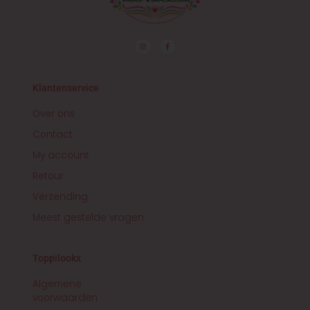
I
F
n
a
s
c
t
e
a
b
g
o
r
o
Klantenservice
a
k
m
-
f
Over ons
Contact
My account
Retour
Verzending
Meest gestelde vragen
Toppilookx
Algemene
voorwaarden