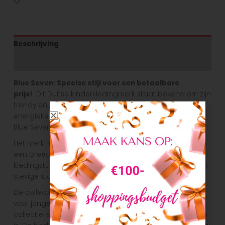
Beschrijving
Aanvullende informatie
Blue Seven: Speelse stijl voor een betaalbare
prijs!
Dit Duitse kinderkledingmerk staat bekend om zijn
trendy en comfortabele collecties, perfect voor
energieke kids. Van vrolijke prints tot stoere looks – bij
Blue Seven draait het om kwaliteit en plezier!
Het merk richt zich voornamelijk op jongeren en biedt
een breed scala aan stijlvolle en eigentijdse
kledingstukken. De kwaliteit van de kleding is goed, met
stevige stoffen en mooie afwerkingen.
De collectie van Blue Seven bestaat uit kleding
voor
jongens
,
meisjes
en
unisex
. Het leuke aan de
collectie is dat het compleet met elkaar te combineren