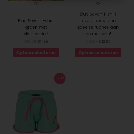
de
de
productpagina
produ
Blue Seven T-shirt
Blue Seven t-shirt
roze bloemen en
groen met
speelse ruches aan
vlinderprint!
de mouwen!
€
13.99
€
11.95
€
13.99
€
12.00
Opties selecteren
Opties selecteren
Oorspronkelijke
Huidige
Dit
-20%
prijs
prijs
product
was:
is:
heeft
€14.90.
€11.95.
meerdere
variaties.
Deze
optie
kan
gekozen