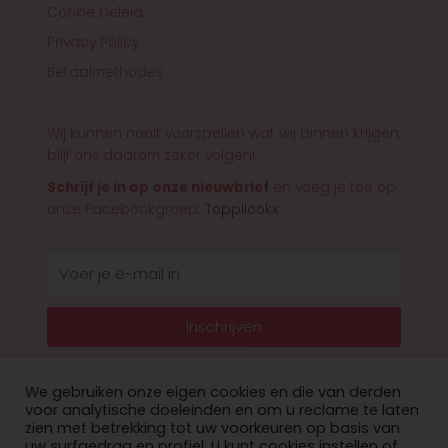
Cookie beleid
Privacy Policy
Betaalmethodes
Wij kunnen nooit voorspellen wat wij binnen krijgen,
blijf ons daarom zeker volgen!
Schrijf je in op onze nieuwbrief
en voeg je toe op
onze Facebookgroep:
Toppilookx
E-
mail
Inschrijven
We gebruiken onze eigen cookies en die van derden
voor analytische doeleinden en om u reclame te laten
zien met betrekking tot uw voorkeuren op basis van
© 2026 Toppilookx
uw surfgedrag en profiel. U kunt cookies instellen of