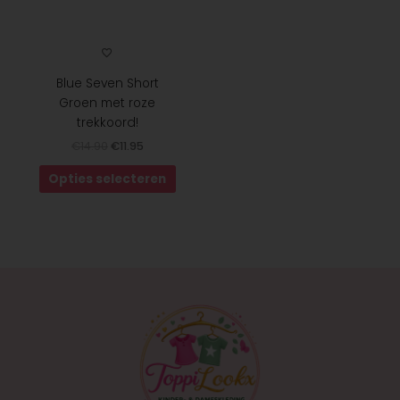
worden
op
de
productpagina
Blue Seven Short
Groen met roze
trekkoord!
€
14.90
€
11.95
Opties selecteren