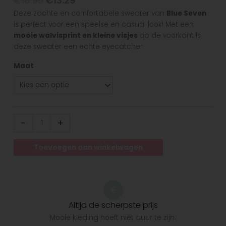
€
18.99
€
13.29
Deze zachte en comfortabele sweater van
Blue Seven
is perfect voor een speelse en casual look! Met een
mooie walvisprint en kleine visjes
op de voorkant is
deze sweater een echte eyecatcher.
Maat
-
+
Toevoegen aan winkelwagen
Altijd de scherpste prijs
Mooie kleding hoeft niet duur te zijn.