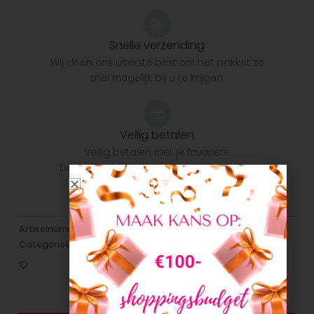
Snelle verzending
Wij doen ons uiterste best om het pakket zo
snel mogelijk bij u te krijgen.
Veilig betalen
Veilig betalen met je favoriete
betaalmethode: Bancontact, iDeal, Visa,
Mastercard
Artikelnummer:
N/B
Categorieën:
Jongens
,
Nieuw
,
Sweaters/Hoodies/Truien