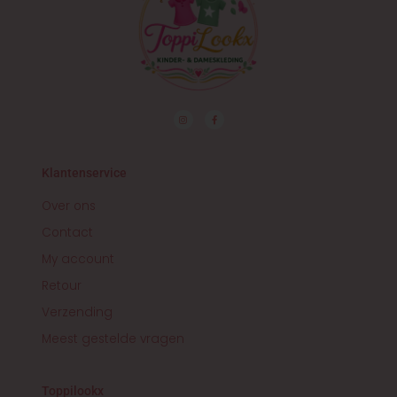
I
F
n
a
s
c
t
e
a
b
g
o
r
o
Klantenservice
a
k
m
-
f
Over ons
Contact
My account
Retour
Verzending
Meest gestelde vragen
Toppilookx