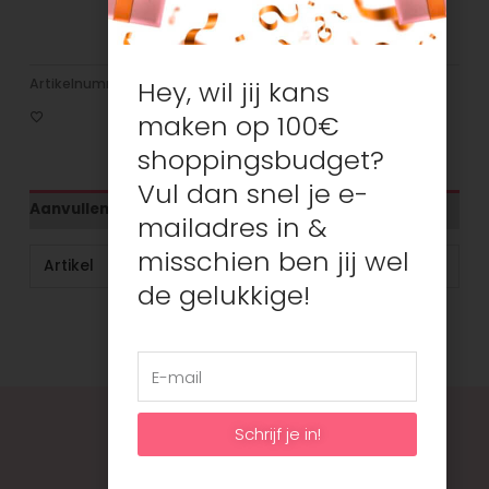
Mastercard
Hey, wil jij kans
Artikelnummer:
N/B
Categorie:
Camille
maken op 100€
shoppingsbudget?
Vul dan snel je e-
Aanvullende informatie
mailadres in &
misschien ben jij wel
Artikel
Koekendoos
de gelukkige!
Schrijf je in!