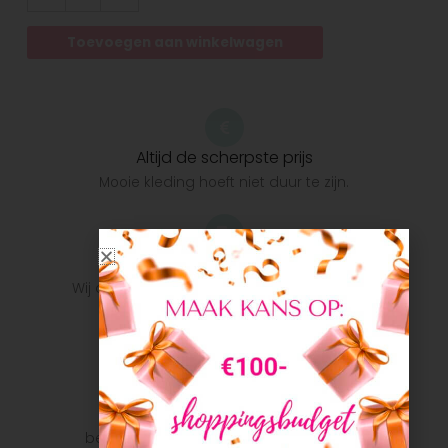
Toevoegen aan winkelwagen
Altijd de scherpste prijs
Mooie kleding hoeft niet duur te zijn.
Snelle verzending
Wij doen ons uiterste best om het pakket zo
snel mogelijk bij u te krijgen.
Veilig betalen
Veilig betalen met je favoriete
betaalmethode: Bancontact, iDeal, Visa,