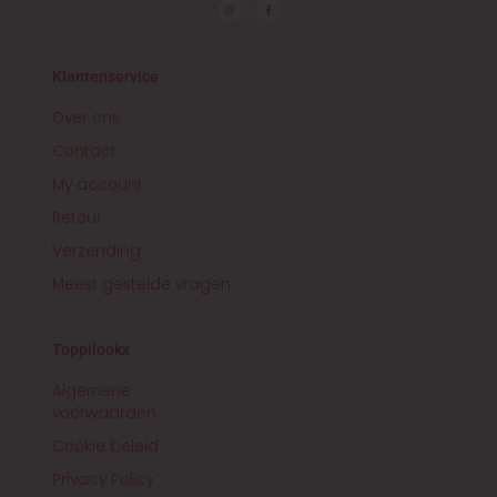
I
F
n
a
s
c
t
e
a
b
g
o
r
o
Klantenservice
a
k
m
-
f
Over ons
Contact
My account
Retour
Verzending
Meest gestelde vragen
Toppilookx
Algemene
voorwaarden
Cookie beleid
Privacy Policy