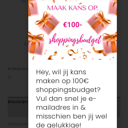
Wij doen ons uiterste best om het pakket zo
snel mogelijk bij u te krijgen.
Veilig betalen
Veilig betalen met je favoriete
betaalmethode: Bancontact, iDeal, Visa,
Mastercard
Artikelnummer:
N/B
Categorie:
Jongens
Hey, wil jij kans
maken op 100€
shoppingsbudget?
Vul dan snel je e-
Beschrijving
mailadres in &
Aanvullende informatie
misschien ben jij wel
de gelukkige!
Someone is een vrolijk en kleurrijk kinderkleding merk