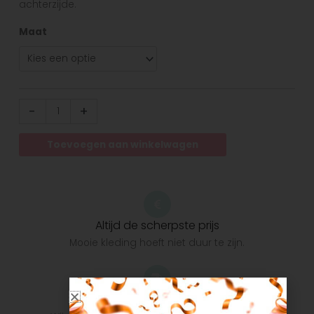
achterzijde.
Maat
-
+
Toevoegen aan winkelwagen
Altijd de scherpste prijs
Mooie kleding hoeft niet duur te zijn.
Snelle verzending