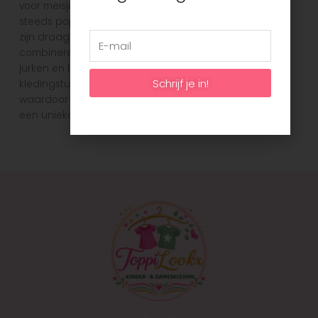
voor meisjes en jongens. Het is een Belgisch merk dat
steeds populairder wordt. Someone staat bekend om
zijn draagbare, comfortabele en makkelijk te
combineren collecties. Elk seizoen vind je leuke rokjes,
jurken en bijpassend shirts in de mooiste kleuren! Elk
Schrijf je in!
kledingstuk is ontworpen met een kleurrijk palet,
waardoor kinderen zich kunnen onderscheiden met
een unieke en opvallende stijl.