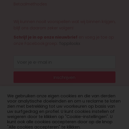
Betaalmethodes
Wij kunnen nooit voorspellen wat wij binnen krijgen,
blijf ons daarom zeker volgen!
Schrijf je in op onze nieuwbrief
en voeg je toe op
onze Facebookgroep:
Toppilookx
E-
mail
Inschrijven
We gebruiken onze eigen cookies en die van derden
voor analytische doeleinden en om u reclame te laten
zien met betrekking tot uw voorkeuren op basis van
© 2026 Toppilookx
uw surfgedrag en profiel. U kunt cookies instellen of
weigeren door te klikken op "Cookie-instellingen". U
Privacy Policy
kunt ook alle cookies accepteren door op de knop
"Alle cookies accepteren" te klikken.