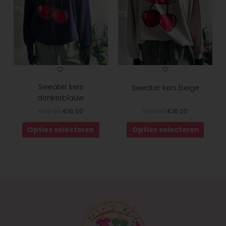
optie
optie
kan
kan
gekozen
gekoz
worden
worde
op
op
de
de
productpagina
produ
Sweater kers
Sweater kers beige
donkerblauw
€
32.00
€
16.00
€
32.00
€
16.00
Opties selecteren
Opties selecteren