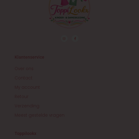
I
F
n
a
s
c
t
e
a
b
g
o
r
o
Klantenservice
a
k
m
-
f
Over ons
Contact
My account
Retour
Verzending
Meest gestelde vragen
Toppilookx