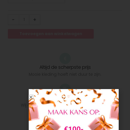
-
+
Toevoegen aan winkelwagen
Altijd de scherpste prijs
Mooie kleding hoeft niet duur te zijn.
Snelle verzending
Wij doen ons uiterste best om het pakket zo
snel mogelijk bij u te krijgen.