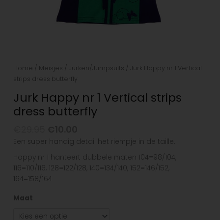
Home
/
Meisjes
/
Jurken/Jumpsuits
/ Jurk Happy nr 1 Vertical
strips dress butterfly
Jurk Happy nr 1 Vertical strips
dress butterfly
€
29.95
€
10.00
Een super handig detail het riempje in de taille.
Happy nr 1 hanteert dubbele maten 104=98/104,
116=110/116, 128=122/128, 140=134/140, 152=146/152,
164=158/164
Maat