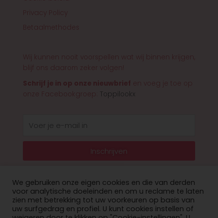
Privacy Policy
Betaalmethodes
Wij kunnen nooit voorspellen wat wij binnen krijgen,
blijf ons daarom zeker volgen!
Schrijf je in op onze nieuwbrief
en voeg je toe op
onze Facebookgroep:
Toppilookx
E-
mail
Inschrijven
We gebruiken onze eigen cookies en die van derden
voor analytische doeleinden en om u reclame te laten
zien met betrekking tot uw voorkeuren op basis van
© 2026 Toppilookx
uw surfgedrag en profiel. U kunt cookies instellen of
weigeren door te klikken op "Cookie-instellingen". U