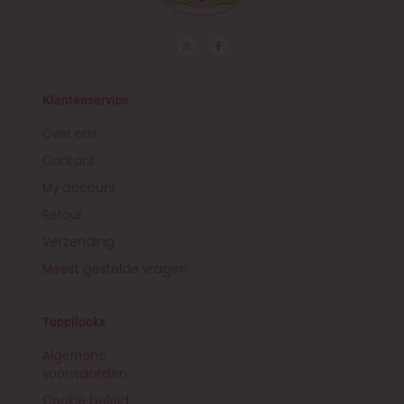
I
F
n
a
s
c
t
e
a
b
g
o
r
o
Klantenservice
a
k
m
-
f
Over ons
Contact
My account
Retour
Verzending
Meest gestelde vragen
Toppilookx
Algemene
voorwaarden
Cookie beleid