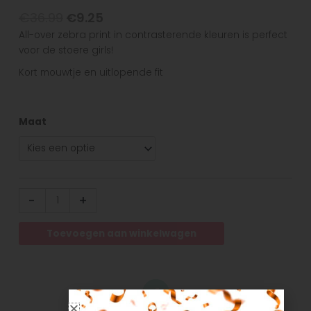
€
36.99
€
9.25
All-over zebra print in contrasterende kleuren is perfect
voor de stoere girls!
Kort mouwtje en uitlopende fit
Maat
-
+
Toevoegen aan winkelwagen