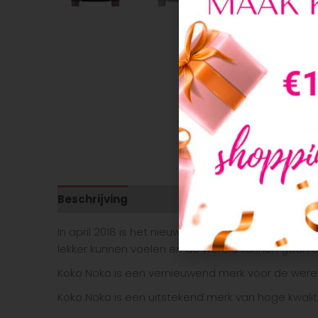
Beschrijving
Aanvullende informatie
In april 2018 is het nieuwe kinderkleding merk Ko
lekker kunnen voelen en de wereld kunnen gaan 
Koko Noko is een vernieuwend merk voor de werel
Koko Noko is een uitstekend merk van hoge kwalite