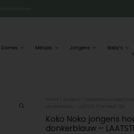
tabel & betaalbaar
Dames
Meisjes
Jongens
Baby’s
Oorspronkelijke
Huidige
Koko
Home
/
Jongens
/
Sweaters/Hoodies/Trui
prijs
prijs
Noko
donkerblauw – LAATSTE STUK MAAT 134
was:
is:
jongens
Koko Noko jongens ho
€32.99.
€16.49.
hoodie
donkerblauw – LAATST
kobalt