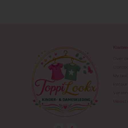
Klanten
Over o
Conta
My acc
Retour
Verzen
Meest 
I
F