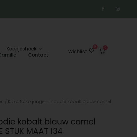
F
I
a
n
c
s
e
t
b
a
o
g
o
r
k
a
-
m
f
0
Koopjeshoek
Winkelwage
Wishlist
Camille
Contact
en
/ Koko Noko jongens hoodie kobalt blauw camel
odie kobalt blauw camel
E STUK MAAT 134