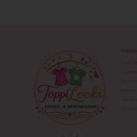
Klanten
Over o
Conta
My acc
Retour
Verzen
Meest 
I
F