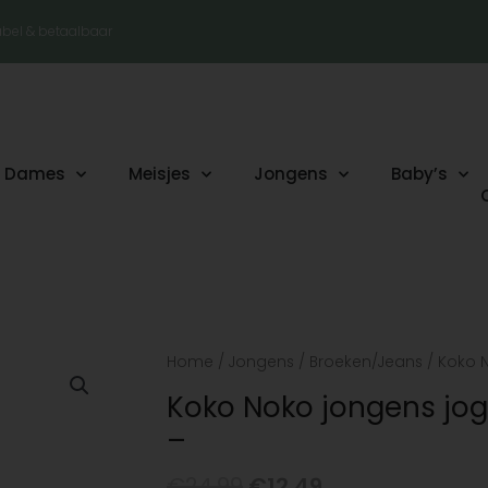
tabel & betaalbaar
Dames
Meisjes
Jongens
Baby’s
Oorspronkelijke
Huidige
Koko
Home
/
Jongens
/
Broeken/Jeans
/ Koko 
prijs
prijs
Noko
Koko Noko jongens jog
was:
is:
jongens
–
€24.99.
€12.49.
joggingbroek
antraciet
€
24.99
€
12.49