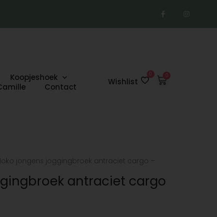
F
I
a
n
c
s
e
t
b
a
o
g
o
r
k
a
-
m
f
0
Koopjeshoek
Winkelwage
Wishlist
Camille
Contact
Noko jongens joggingbroek antraciet cargo –
gingbroek antraciet cargo