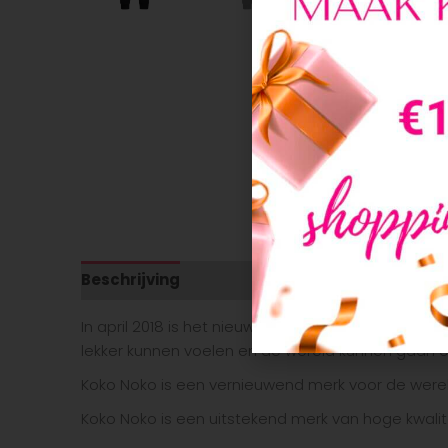
Beschrijving
Aanvullende informatie
In april 2018 is het nieuwe kinderkleding merk Ko
lekker kunnen voelen en de wereld kunnen gaan 
Koko Noko is een vernieuwend merk voor de werel
Koko Noko is een uitstekend merk van hoge kwalite