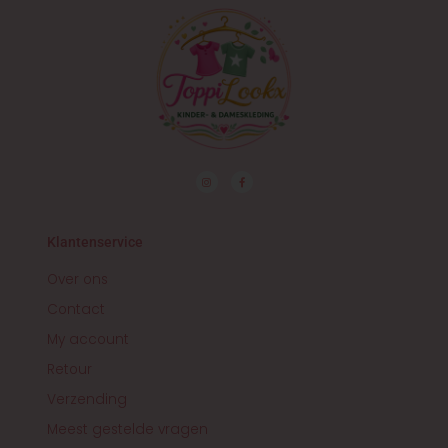
I
F
n
a
s
c
t
e
a
b
g
o
r
o
Klantenservice
a
k
m
-
f
Over ons
Contact
My account
Retour
Verzending
Meest gestelde vragen