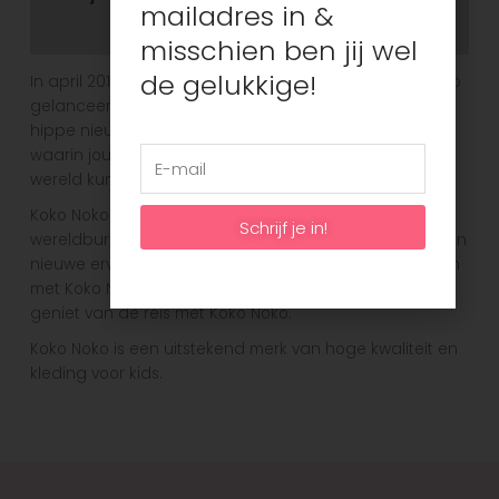
mailadres in &
Aanvullende informatie
misschien ben jij wel
de gelukkige!
In april 2018 is het nieuwe kinderkleding merk Koko Noko
gelanceerd. Kinderkleding met verrassende prints en
hippe nieuwe designs. Collecties van hoge kwaliteit
waarin jouw kinderen zich lekker kunnen voelen en de
wereld kunnen gaan ontdekken!
Koko Noko is een vernieuwend merk voor de
Schrijf je in!
wereldburgers van de toekomst. Iedere dag is weer een
nieuwe ervaring voor uw kleintje. Maak er het beste van
met Koko Noko. Dit is de ontdekkingsreis van het leven,
geniet van de reis met Koko Noko.
Koko Noko is een uitstekend merk van hoge kwaliteit en
kleding voor kids.