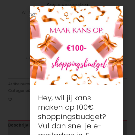
Snelle verzending
Wij doen ons uiterste best om het pakket zo
snel mogelijk bij u te krijgen.
Veilig betalen
Veilig betalen met je favoriete
betaalmethode: Bancontact, iDeal, Visa,
Mastercard
Artikelnummer:
N/B
Categorieën:
Broeken/leggings/Jeans
,
Meisjes
,
Nieuw
Hey, wil jij kans
maken op 100€
shoppingsbudget?
Vul dan snel je e-
Beschrijving