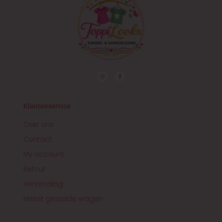
I
F
n
a
s
c
t
e
a
b
g
o
r
o
Klantenservice
a
k
m
-
f
Over ons
Contact
My account
Retour
Verzending
Meest gestelde vragen