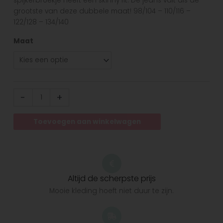
spijkerbroekje heeft een skinny fit. De jeans valt als de
grootste van deze dubbele maat! 98/104 – 110/116 –
122/128 – 134/140
Maat
-
+
Toevoegen aan winkelwagen
Altijd de scherpste prijs
Mooie kleding hoeft niet duur te zijn.