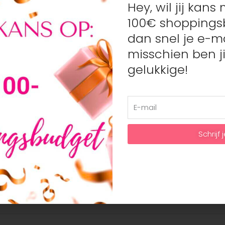
Hey, wil jij kan
Wij doen ons uiterste best om h
100€ shoppings
Veilig betalen
dan snel je e-ma
Veilig betalen met je favorie
misschien ben ji
Mastercard
gelukkige!
Artikelnummer:
N/B
Categorie:
Vest/Car
Schrijf j
140