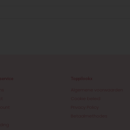
service
Toppilookx
ns
Algemene voorwaarden
ct
Cookie beleid
ount
Privacy Policy
Betaalmethodes
ding