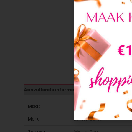
Aanvullende informatie
Maat
98, 104, 110, 116, 122, 128, 134, 
Merk
Lemon Beret
Seizoen
Winter, Zomer