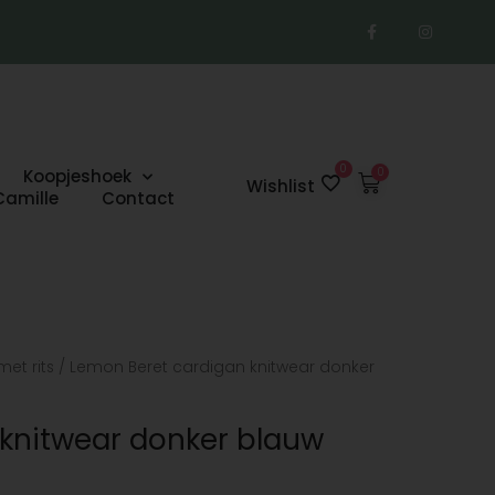
F
I
a
n
c
s
e
t
b
a
o
g
o
r
k
a
-
m
f
0
Koopjeshoek
Winkelwage
Wishlist
Camille
Contact
et rits
/ Lemon Beret cardigan knitwear donker
knitwear donker blauw