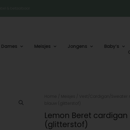
tabel & betaalbaar
Dames
Meisjes
Jongens
Baby’s
Oorspronkelijke
Huidige
Lemon
Home
/
Meisjes
/
Vest/Cardigan/Sweater m
prijs
prijs
Beret
blauw (glitterstof)
was:
is:
cardigan
Lemon Beret cardigan 
€23.90.
€13.14.
knitwear
(glitterstof)
donker