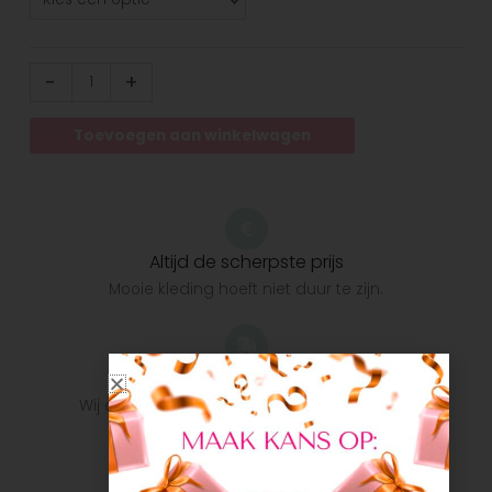
-
+
Toevoegen aan winkelwagen
Altijd de scherpste prijs
Mooie kleding hoeft niet duur te zijn.
Snelle verzending
Wij doen ons uiterste best om het pakket zo
snel mogelijk bij u te krijgen.