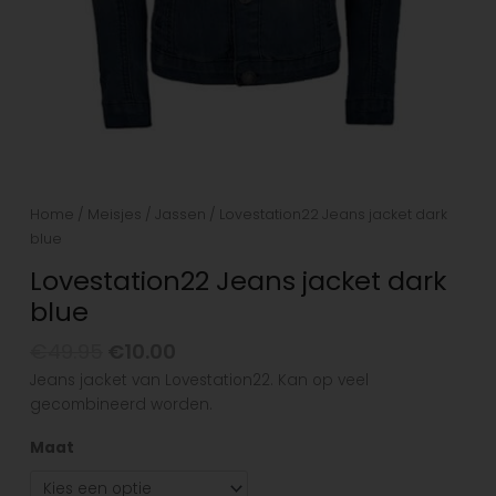
Home
/
Meisjes
/
Jassen
/ Lovestation22 Jeans jacket dark
blue
Lovestation22 Jeans jacket dark
blue
€
49.95
€
10.00
Jeans jacket van Lovestation22. Kan op veel
gecombineerd worden.
Maat