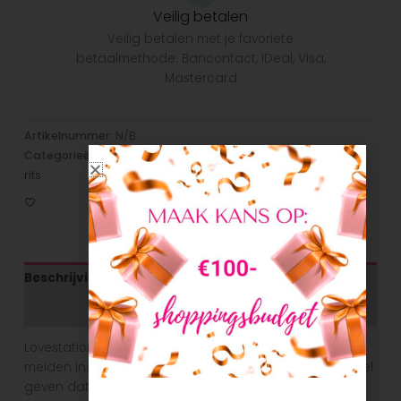
Veilig betalen
Veilig betalen met je favoriete
betaalmethode: Bancontact, iDeal, Visa,
Mastercard
Artikelnummer:
N/B
Categorieën:
Jassen
,
Meisjes
,
Vest/Cardigan/Sweater met
rits
Beschrijving
Aanvullende informatie
Lovestation22 is een Nederlands kledingmerk en wil
meiden inspireren om groots te dromen. Hen het gevoel
geven dat ze alles kunnen worden wat ze willen. In de