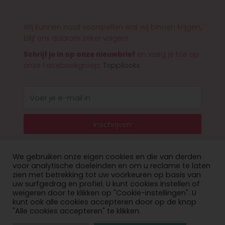
Wij kunnen nooit voorspellen wat wij binnen krijgen,
blijf ons daarom zeker volgen!
Schrijf je in op onze nieuwbrief
en voeg je toe op
onze Facebookgroep:
Toppilookx
E-
mail
Inschrijven
We gebruiken onze eigen cookies en die van derden
voor analytische doeleinden en om u reclame te laten
zien met betrekking tot uw voorkeuren op basis van
© 2026 Toppilookx
uw surfgedrag en profiel. U kunt cookies instellen of
weigeren door te klikken op "Cookie-instellingen". U
Privacy Policy
kunt ook alle cookies accepteren door op de knop
"Alle cookies accepteren" te klikken.
website laten maken door onoweb