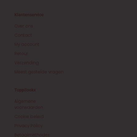
s
c
t
e
a
b
g
o
r
o
Klantenservice
a
k
m
-
f
Over ons
Contact
My account
Retour
Verzending
Meest gestelde vragen
Toppilookx
Algemene
voorwaarden
Cookie beleid
Privacy Policy
Betaalmethodes