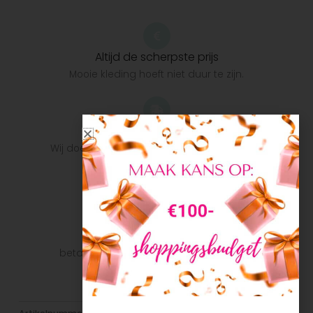
Altijd de scherpste prijs
Mooie kleding hoeft niet duur te zijn.
Snelle verzending
Wij doen ons uiterste best om het pakket zo
snel mogelijk bij u te krijgen.
Veilig betalen
Veilig betalen met je favoriete
betaalmethode: Bancontact, iDeal, Visa,
Mastercard