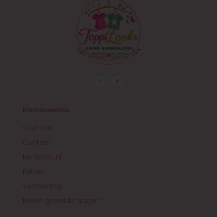
I
F
n
a
s
c
t
e
a
b
g
o
r
o
Klantenservice
a
k
m
-
f
Over ons
Contact
My account
Retour
Verzending
Meest gestelde vragen