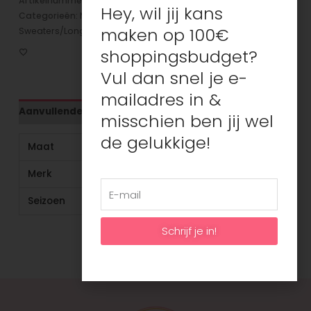
Artikelnummer:
N/B
Hey, wil jij kans
Categorieën:
Meisjes
,
maken op 100€
Sweaters/Longsleeves/Truien/Hoodies
shoppingsbudget?
Vul dan snel je e-
mailadres in &
Aanvullende informatie
misschien ben jij wel
de gelukkige!
Maat
110/116, 134/140, 146/152
Merk
Moodstreet
Seizoen
Winter
Schrijf je in!