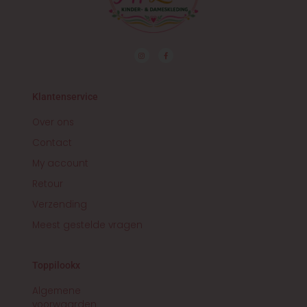
I
F
n
a
s
c
t
e
a
b
g
o
r
o
Klantenservice
a
k
m
-
f
Over ons
Contact
My account
Retour
Verzending
Meest gestelde vragen
Toppilookx
Algemene
voorwaarden