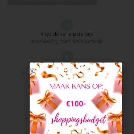
Altijd de scherpste prijs
Mooie kleding hoeft niet duur te zijn.
Snelle verzending
Wij doen ons uiterste best om het pakket zo
snel mogelijk bij u te krijgen.
Veilig betalen
Veilig betalen met je favoriete
betaalmethode: Bancontact, iDeal, Visa,
Mastercard