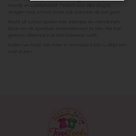
heerlijk en comfortabel! Perfect voor elke dag te
dragen naar school, maar ook wanneer de bel gaat.
Recht uit school spelen met vriendjes en vriendinnen,
klaar om de speeltuin ondersteboven te zien. Het kan
gewoon allemaal in je Nais kidswear outfit.
Indien uw maat niet meer in voorraad is kan u altijd een
mail sturen.