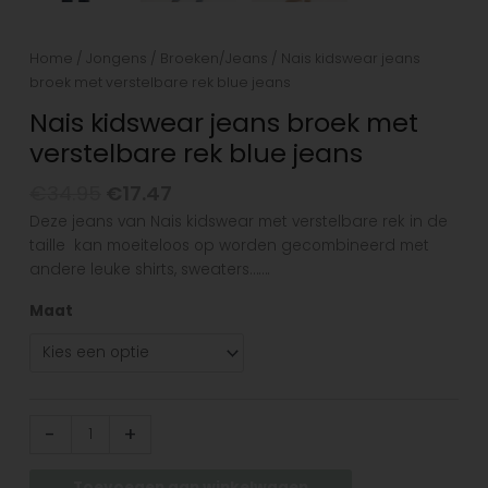
Home
/
Jongens
/
Broeken/Jeans
/ Nais kidswear jeans
broek met verstelbare rek blue jeans
Nais kidswear jeans broek met
verstelbare rek blue jeans
€
34.95
€
17.47
Deze jeans van Nais kidswear met verstelbare rek in de
taille kan moeiteloos op worden gecombineerd met
andere leuke shirts, sweaters…….
Maat
-
+
Toevoegen aan winkelwagen