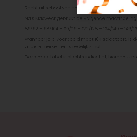
Recht uit school spelen met vriendjes en vriendin
Nais Kidswear gebruikt de volgende maatindeling
86/92 – 98/104 – 110/116 – 122/128 – 134/140 – 146/1
Wanneer je bijvoorbeeld maat 104 selecteert, is d
andere merken en is redelijk smal.
Deze maattabel is slechts indicatief, hieraan k