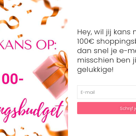
Mastercard
Artikelnummer:
N/B
Categorieën:
Jurken
Hey, wil jij kan
100€ shoppings
dan snel je e-ma
misschien ben ji
gelukkige!
k dat gebaseerd is op het idee dat kinderen vooral lekker ki
Schrijf j
ais kidswear heeft het beste van twee werelden: je kunt er su
 maat 92 t/m 164. Kleurrijk, levendig, verrassend en altijd hee
at.