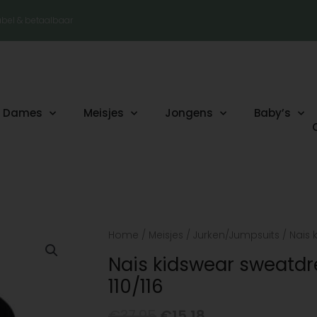
tabel & betaalbaar
Dames
Meisjes
Jongens
Baby’s
Oorspronkelijke
Huidige
Nais
Home
/
Meisjes
/
Jurken/Jumpsuits
/ Nais 
prijs
prijs
kidswear
Nais kidswear sweatd
was:
is:
sweatdress
110/116
€37.95.
€15.18.
Hanna
LAATSTE
€
37.95
€
15.18