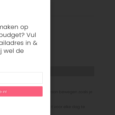
/Jumpsuits
,
Meisjes
s maken op
budget? Vul
iladres in &
j wel de
nd moeten kunnen zijn.
e in!
per tof uitzien en je kunt gewoon bewegen zoals je
rlijk en comfortabel! Perfect voor elke dag te