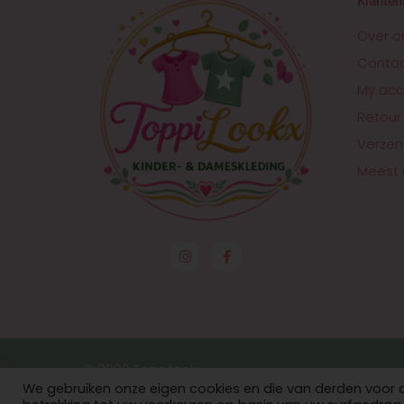
Klanten
Over o
Conta
My acc
Retour
Verzen
Meest 
I
F
n
a
s
c
t
e
a
b
g
o
r
o
a
k
m
-
f
© 2026 Toppilookx
We gebruiken onze eigen cookies en die van derden voor 