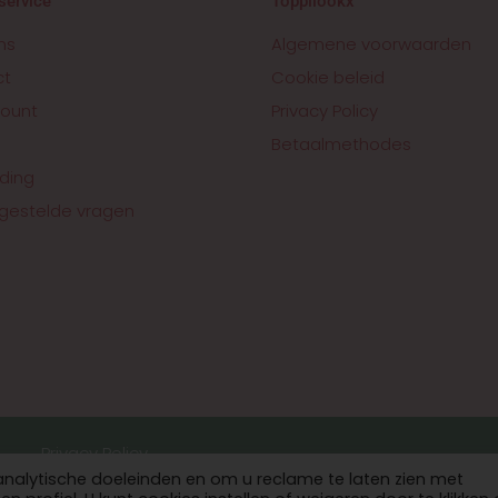
service
Toppilookx
ns
Algemene voorwaarden
ct
Cookie beleid
ount
Privacy Policy
Betaalmethodes
ding
gestelde vragen
Privacy Policy
analytische doeleinden en om u reclame te laten zien met