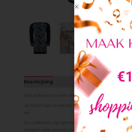
Beschrijving
Aanvullende informatie
Nais kidswear is een verfrissend concept! Een mer
Je hoeft niet te kiezen tussen comfort en stijl. N
wil.
De collecties zijn gemaakt voor energieke kids met
dragen naar school, maar ook wanneer de bel ga