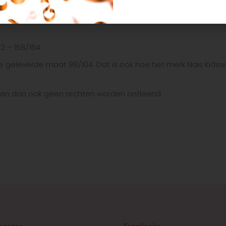
nen, klaar om de speeltuin ondersteboven te zien. Het kan gew
:
52 – 158/164
e geleverde maat 98/104. Dat is ook hoe het merk Nais Kidswea
unnen dan ook geen rechten worden ontleend.