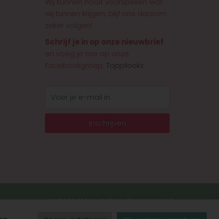
Wij kunnen nooit voorspellen wat
wij binnen krijgen, blijf ons daarom
zeker volgen!
Schrijf je in op onze nieuwbrief
en voeg je toe op onze
Facebookgroep:
Toppilookx
E-
mail
Inschrijven
website laten maken door onoweb
BE1009 866 109