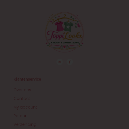
I
F
n
a
s
c
t
e
a
b
g
o
r
o
Klantenservice
a
k
m
-
f
Over ons
Contact
My account
Retour
Verzending