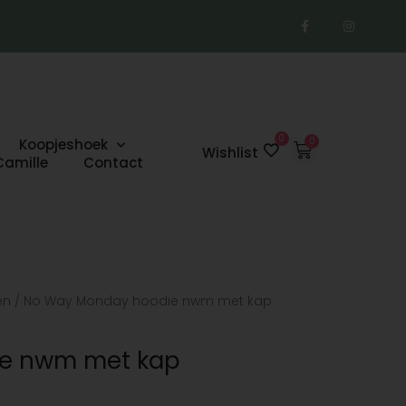
F
I
a
n
c
s
e
t
b
a
o
g
o
r
k
a
-
m
f
0
Koopjeshoek
Winkelwage
Wishlist
Camille
Contact
en
/ No Way Monday hoodie nwm met kap
e nwm met kap