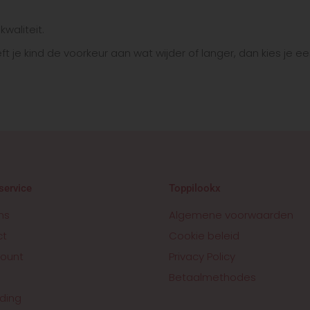
waliteit.
je kind de voorkeur aan wat wijder of langer, dan kies je e
service
Toppilookx
ns
Algemene voorwaarden
ct
Cookie beleid
ount
Privacy Policy
Betaalmethodes
ding