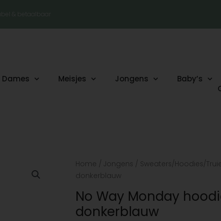
tabel & betaalbaar
Dames
Meisjes
Jongens
Baby’s
Oorspronkelijke
Huidige
No
Home
/
Jongens
/
Sweaters/Hoodies/Trui
prijs
prijs
Way
donkerblauw
was:
is:
Monday
No Way Monday hoodi
€29.99.
€11.95.
hoodie
donkerblauw
nwm