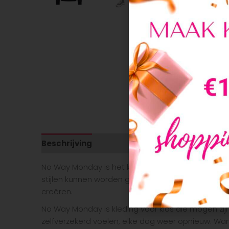
Beschrijving
Aanvullende informatie
No Way Monday is het kinderkledingmerk dat dol is 
stijlen kunnen worden gecreëerd met No Way Monda
creëren.
No Way Monday is kleding voor kids die mogen zijn wi
zelfverzekerd voelen, elke dag weer opnieuw. Want z