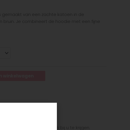
 gemaakt van een zachte katoen in de
n bruin. Je combineert de hoodie met een fijne
n winkelwagen
e zijn.
et pakket zo snel mogelijk bij u te krijgen.