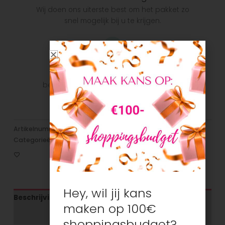
Wij doen ons uiterste best om het pakket zo
snel mogelijk bij u te krijgen.
Veilig betalen
Veilig betalen met je favoriete
betaalmethode: Bancontact, iDeal, Visa,
Mastercard
Artikelnummer:
N/B
Categorieën:
Broeken/Jeans
,
Jongens
,
Nieuw
Hey, wil jij kans
Beschrijving
maken op 100€
Aanvullende informatie
shoppingsbudget?