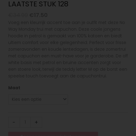
LAATSTE STUK 128
€
34.99
€
17.50
Voeg een kleurrijk accent toe aan je outfit met deze No
Way Monday trui met capuchon. Deze coole jongens
hoodie in petrol is gemaakt van 100% katoen en biedt
ultiem comfort voor elke gelegenheid. Perfect voor frisse
zomeravonden en koude lentedagen, is deze zomertrui
met capuchon een must-have voor je garderobe. De off
white basis met petrol en bruine accenten zorgt voor
een stoere look, terwijl de teddy letter M op de borst een
speelse touch toevoegt aan de capuchontrui.
Maat
-
+