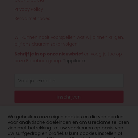
Cookie beleid
Privacy Policy
Betaalmethodes
Wij kunnen nooit voorspellen wat wij binnen krijgen,
blijf ons daarom zeker volgen!
Schrijf je in op onze nieuwbrief
en voeg je toe op
onze Facebookgroep:
Toppilookx
E-
mail
Inschrijven
We gebruiken onze eigen cookies en die van derden
voor analytische doeleinden en om u reclame te laten
zien met betrekking tot uw voorkeuren op basis van
© 2026 Toppilookx
uw surfgedrag en profiel. U kunt cookies instellen of