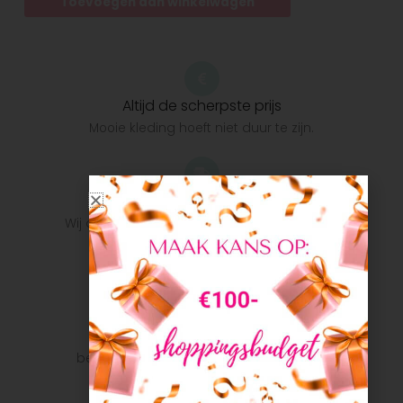
Toevoegen aan winkelwagen
Altijd de scherpste prijs
Mooie kleding hoeft niet duur te zijn.
Snelle verzending
Wij doen ons uiterste best om het pakket zo
snel mogelijk bij u te krijgen.
Veilig betalen
Veilig betalen met je favoriete
betaalmethode: Bancontact, iDeal, Visa,
Mastercard