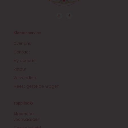
I
F
n
a
s
c
t
e
a
b
g
o
r
o
Klantenservice
a
k
m
-
f
Over ons
Contact
My account
Retour
Verzending
Meest gestelde vragen
Toppilookx
Algemene
voorwaarden