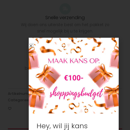
Snelle verzending
Wij doen ons uiterste best om het pakket zo
snel mogelijk bij u te krijgen.
Veilig betalen
Veilig betalen met je favoriete
betaalmethode: Bancontact, iDeal, Visa,
Mastercard
Artikelnummer:
N/B
Categorieën:
Broeken/Jeans
,
Jongens
,
Nieuw
Hey, wil jij kans