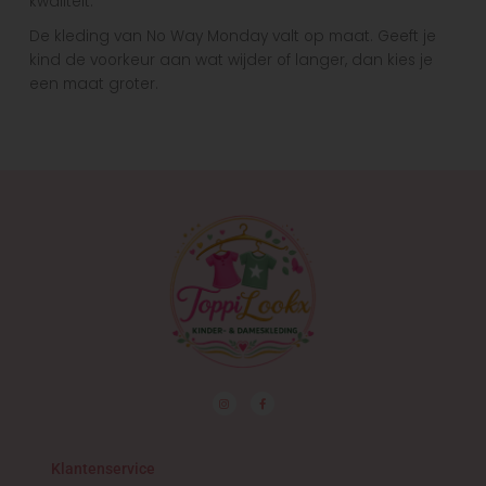
kwaliteit.
De kleding van No Way Monday valt op maat. Geeft je
kind de voorkeur aan wat wijder of langer, dan kies je
een maat groter.
I
F
n
a
s
c
t
e
a
b
g
o
r
o
Klantenservice
a
k
m
-