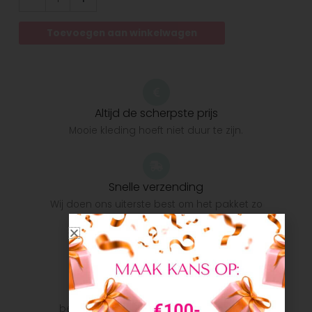
Toevoegen aan winkelwagen
Altijd de scherpste prijs
Mooie kleding hoeft niet duur te zijn.
Snelle verzending
Wij doen ons uiterste best om het pakket zo
snel mogelijk bij u te krijgen.
Veilig betalen
Veilig betalen met je favoriete
betaalmethode: Bancontact, iDeal, Visa,