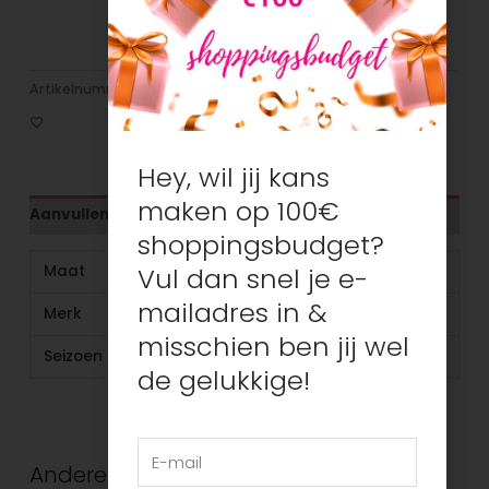
Mastercard
Artikelnummer:
N/B
Categorieën:
Baby's
,
Meisjes
Hey, wil jij kans
maken op 100€
Aanvullende informatie
shoppingsbudget?
Maat
62, 80
Vul dan snel je e-
mailadres in &
Merk
Noppies
misschien ben jij wel
Seizoen
Zomer
de gelukkige!
Andere suggesties…