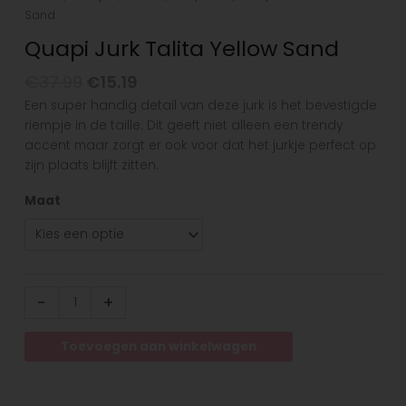
Sand
Quapi Jurk Talita Yellow Sand
€
37.99
€
15.19
Een super handig detail van deze jurk is het bevestigde
riempje in de taille. Dit geeft niet alleen een trendy
accent maar zorgt er ook voor dat het jurkje perfect op
zijn plaats blijft zitten.
Maat
-
+
Toevoegen aan winkelwagen