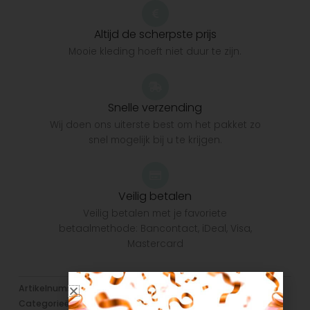
Altijd de scherpste prijs
Mooie kleding hoeft niet duur te zijn.
Snelle verzending
Wij doen ons uiterste best om het pakket zo
snel mogelijk bij u te krijgen.
Veilig betalen
Veilig betalen met je favoriete
betaalmethode: Bancontact, iDeal, Visa,
Mastercard
Artikelnummer:
N/B
Categorieën:
Jurken/Jumpsuits
,
Meisjes