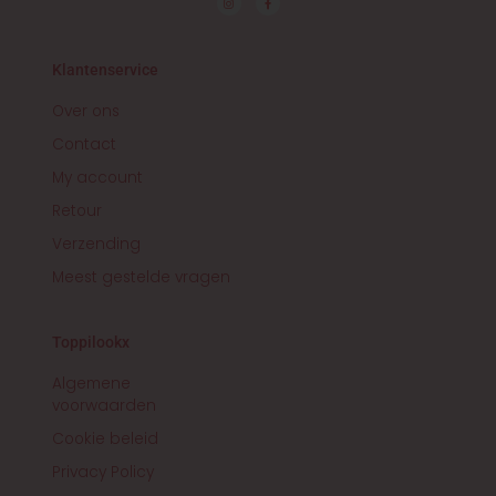
n
a
s
c
t
e
a
b
g
o
r
o
Klantenservice
a
k
m
-
f
Over ons
Contact
My account
Retour
Verzending
Meest gestelde vragen
Toppilookx
Algemene
voorwaarden
Cookie beleid
Privacy Policy