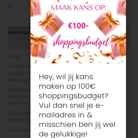
Beschrijving
Aanvullende informatie
Quapi
Quapi kidswear heeft een leuke collectie voor zowel
jongens als meisjes. Dit is een merk voor vrolijke,
Hey, wil jij kans
levendige kinderen.
maken op 100€
De kleding heeft een comfortabele en mooie pasvorm
shoppingsbudget?
en is van goede kwaliteit. Heel vaak zie je vrolijke prints
Vul dan snel je e-
met mooi uitgewerkte details.
mailadres in &
Quapi valt in het algemeen goed op maat, bij twijfel
adviseren wij een maat groter te nemen.
misschien ben jij wel
Quapi werkt met volgende maatindeling.
de gelukkige!