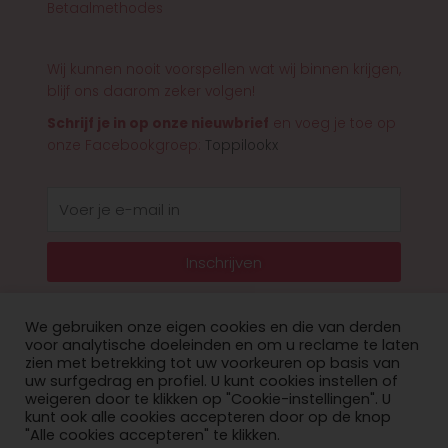
Betaalmethodes
Wij kunnen nooit voorspellen wat wij binnen krijgen,
blijf ons daarom zeker volgen!
Schrijf je in op onze nieuwbrief
en voeg je toe op
onze Facebookgroep:
Toppilookx
E-
mail
Inschrijven
We gebruiken onze eigen cookies en die van derden
voor analytische doeleinden en om u reclame te laten
zien met betrekking tot uw voorkeuren op basis van
© 2026 Toppilookx
uw surfgedrag en profiel. U kunt cookies instellen of
weigeren door te klikken op "Cookie-instellingen". U
Privacy Policy
kunt ook alle cookies accepteren door op de knop
"Alle cookies accepteren" te klikken.