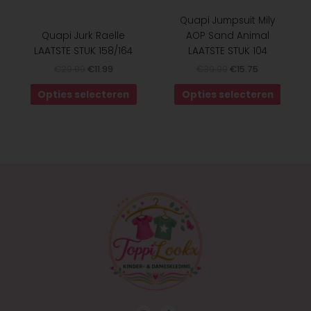
productpagina
produ
Quapi Jumpsuit Mily
Quapi Jurk Raelle
AOP Sand Animal
LAATSTE STUK 158/164
LAATSTE STUK 104
€
29.99
€
11.99
€
39.99
€
15.75
Opties selecteren
Opties selecteren
I
F