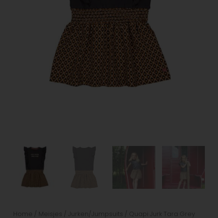
Home
/
Meisjes
/
Jurken/Jumpsuits
/ Quapi Jurk Tara Grey