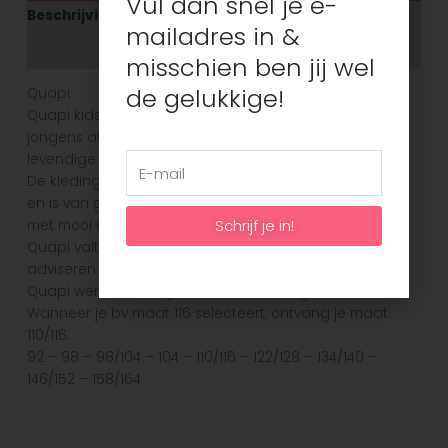
Vul dan snel je e-
Beschrijving
mailadres in &
Aanvullende informatie
misschien ben jij wel
de gelukkige!
Quapi
Quapi kidswear heeft een leuke collectie voor zowel
jongens als meisjes. Dit is een merk voor vrolijke,
levendige kinderen.
De kleding heeft een comfortabele en mooie pasvorm
en is van goede kwaliteit. Heel vaak zie je vrolijke prints
Schrijf je in!
met mooi uitgewerkte details.
Quapi valt in het algemeen goed op maat, bij twijfel
adviseren wij een maat groter te nemen.
Quapi werkt met volgende maatindeling.
Wanneer je bv maat 116 selecteert, ontvang je maat
110/116.
92 – 98 – 98/104 – 104 – 110/116 – 122/128 – 134/140 –
146/152 – 158/164