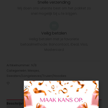
Snelle verzending
Wij doen ons uiterste best om het pakket zo
snel mogelijk bij u te krijgen.
Veilig betalen
Veilig betalen met je favoriete
betaalmethode: Bancontact, iDeal, Visa,
Mastercard
Artikelnummer:
N/B
Categorieën:
Meisjes
,
Sweaters/Longsleeves/Truien/Hoodies
Beschrijving