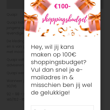
Aanvullende informatie
Quapi
Quapi kidswear heeft een leuke collectie voor zowel
jongens als meisjes. Dit is een merk voor vrolijke,
levendige kinderen.
De kleding heeft een comfortabele en mooie pasvorm
Hey, wil jij kans
en is van goede kwaliteit. Heel vaak zie je vrolijke prints
met mooi uitgewerkte details.
maken op 100€
Quapi valt in het algemeen goed op maat, bij twijfel
shoppingsbudget?
adviseren wij een maat groter te nemen.
Vul dan snel je e-
Quapi werkt met volgende maatindeling.
mailadres in &
Wanneer je bv maat 116 selecteert, ontvang je maat
misschien ben jij wel
110/116.
de gelukkige!
92 – 98 – 98/104 – 104 – 110/116 – 122/128 – 134/140 –
146/152 –158/164