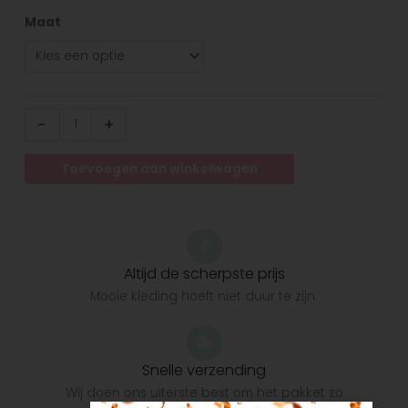
Maat
-
+
Toevoegen aan winkelwagen
Altijd de scherpste prijs
Mooie kleding hoeft niet duur te zijn.
Snelle verzending
Wij doen ons uiterste best om het pakket zo