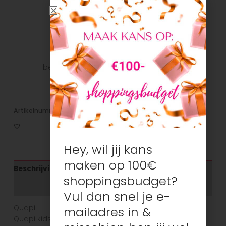
snel mogelijk bij u te krijgen.
Veilig betalen
Veilig betalen met je favoriete
betaalmethode: Bancontact, iDeal, Visa,
Mastercard
Artikelnummer:
N/B
Categorieën:
Meisjes
,
Rokjes
Hey, wil jij kans
maken op 100€
Beschrijving
shoppingsbudget?
Aanvullende informatie
Vul dan snel je e-
Quapi
mailadres in &
Quapi kidswear heeft een leuke collectie voor zowel