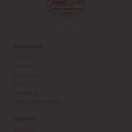
I
F
n
a
s
c
t
e
a
b
g
o
r
o
Klantenservice
a
k
m
-
f
Over ons
Contact
My account
Retour
Verzending
Meest gestelde vragen
Toppilookx
Algemene