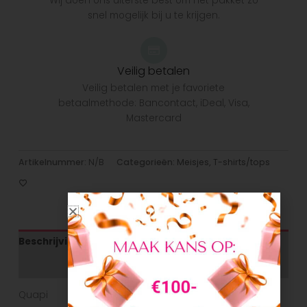
Wij doen ons uiterste best om het pakket zo
snel mogelijk bij u te krijgen.
Veilig betalen
Veilig betalen met je favoriete
betaalmethode: Bancontact, iDeal, Visa,
Mastercard
Artikelnummer:
N/B
Categorieën:
Meisjes
,
T-shirts/tops
Beschrijving
Aanvullende informatie
Quapi