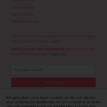
voorwaarden
Cookie beleid
Privacy Policy
Betaalmethodes
Wij kunnen nooit voorspellen wat wij binnen krijgen,
blijf ons daarom zeker volgen!
Schrijf je in op onze nieuwbrief
en voeg je toe op
onze Facebookgroep:
Toppilookx
E-
mail
Inschrijven
We gebruiken onze eigen cookies en die van derden
voor analytische doeleinden en om u reclame te laten
zien met betrekking tot uw voorkeuren op basis van