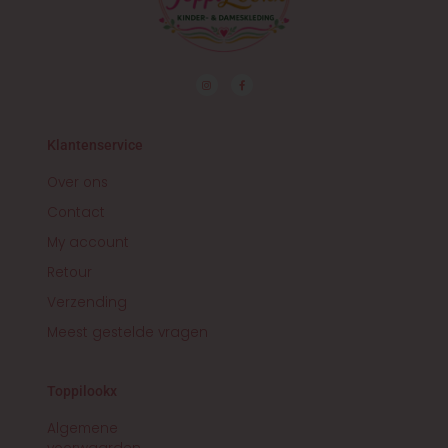
I
F
n
a
s
c
t
e
a
b
g
o
r
o
Klantenservice
a
k
m
-
f
Over ons
Contact
My account
Retour
Verzending
Meest gestelde vragen
Toppilookx
Algemene