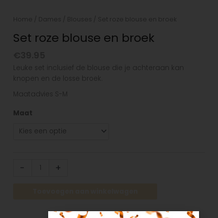
Home
/
Dames
/
Blouses
/ Set roze blouse en broek
Set roze blouse en broek
€
39.95
Leuke set inclusief de blouse die je achteraan kan
knopen en de losse broek.
Maatadvies S-M
Maat
-
+
Toevoegen aan winkelwagen