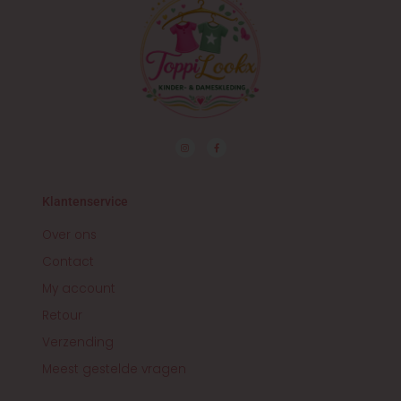
I
F
n
a
s
c
t
e
a
b
g
o
r
o
Klantenservice
a
k
m
-
f
Over ons
Contact
My account
Retour
Verzending
Meest gestelde vragen