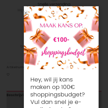
Snelle verzending
Wij doen ons uiterste best om het pakket zo
snel mogelijk bij u te krijgen.
Veilig betalen
Veilig betalen met je favoriete
betaalmethode: Bancontact, iDeal, Visa,
Mastercard
Artikelnummer:
N/B
Categorieën:
Meisjes
,
T-shirts/tops
Hey, wil jij kans
maken op 100€
shoppingsbudget?
Beschrijving
Vul dan snel je e-
Aanvullende informatie