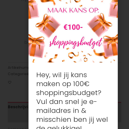
snel mogelijk bij u te krijgen.
Veilig betalen
Veilig betalen met je favoriete
betaalmethode: Bancontact, iDeal, Visa,
Mastercard
Artikelnummer:
N/B
Hey, wil jij kans
Categorieën:
Broeken/leggings/Jeans
,
Meisjes
maken op 100€
shoppingsbudget?
Vul dan snel je e-
Beschrijving
mailadres in &
Aanvullende informatie
misschien ben jij wel
de gelukkige!