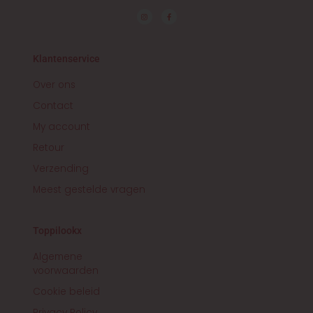
I
F
n
a
s
c
t
e
a
b
g
o
r
o
Klantenservice
a
k
m
-
f
Over ons
Contact
My account
Retour
Verzending
Meest gestelde vragen
Toppilookx
Algemene
voorwaarden
Cookie beleid
Privacy Policy