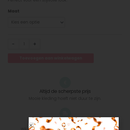
Perfect voor een stijlvolle look.
Maat
-
+
Toevoegen aan winkelwagen
Altijd de scherpste prijs
Mooie kleding hoeft niet duur te zijn.
Snelle verzending
Wij doen ons uiterste best om het pakket zo