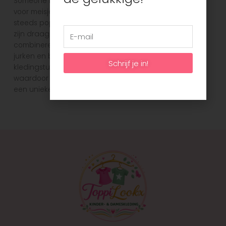
Someone is een vrolijk en kleurrijk kinderkleding merk
voor meisjes en jongens. Het is een Belgisch merk dat
steeds populairder wordt. Someone staat bekend om
zijn draagbare, comfortabele en makkelijk te
combineren collecties. Elk seizoen vind je leuke rokjes,
jurken en bijpassend shirts in de mooiste kleuren! Elk
Schrijf je in!
kledingstuk is ontworpen met een kleurrijk palet,
waardoor kinderen zich kunnen onderscheiden met
een unieke en opvallende stijl.