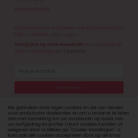
Betaalmethodes
Wij kunnen nooit voorspellen wat wij binnen krijgen,
blijf ons daarom zeker volgen!
Schrijf je in op onze nieuwbrief
en voeg je toe op
onze Facebookgroep:
Toppilookx
E-
mail
Inschrijven
We gebruiken onze eigen cookies en die van derden
voor analytische doeleinden en om u reclame te laten
zien met betrekking tot uw voorkeuren op basis van
© 2026 Toppilookx
uw surfgedrag en profiel. U kunt cookies instellen of
weigeren door te klikken op "Cookie-instellingen". U
Privacy Policy
kunt ook alle cookies accepteren door op de knop