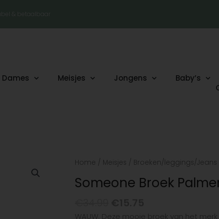
tabel & betaalbaar
Dames
Meisjes
Jongens
Baby’s
Oorspronkelijke
Huidige
Someone
Home
/
Meisjes
/
Broeken/leggings/Jeans
prijs
prijs
Broek
Someone Broek Palmen
was:
is:
Palmen
€34.99.
€15.75.
Fluo
€
34.99
€
15.75
Coral
WAUW. Deze mooie broek van het merk 