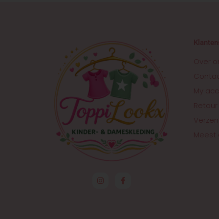
Klanten
Over o
Conta
My acc
Retour
Verzen
Meest 
I
F
n
a
s
c
t
e
a
b
g
o