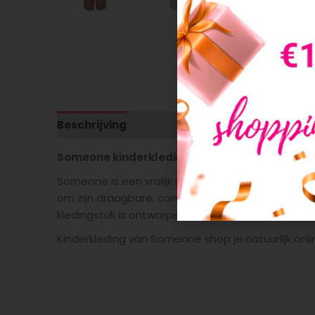
Beschrijving
Aanvullende informatie
Someone kinderkleding
Someone is een vrolijk en kleurrijk kinderkledin
om zijn draagbare, comfortabele en makkelijk te co
kledingstuk is ontworpen met een kleurrijk palet,
Kinderkleding van Someone shop je natuurlijk onl