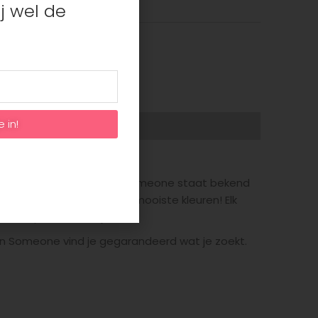
j wel de
n/leggings/Jeans
,
Meisjes
e in!
 steeds populairder wordt. Someone staat bekend
en bijpassend shirts in de mooiste kleuren! Elk
 en opvallende stijl.
 van Someone vind je gegarandeerd wat je zoekt.