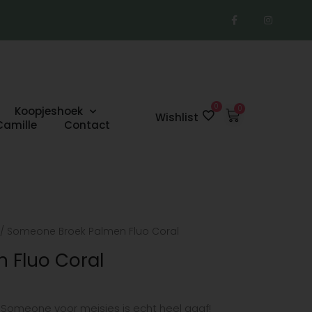
F
I
a
n
c
s
e
t
b
a
o
g
o
r
k
a
-
m
f
0
Koopjeshoek
Winkelwage
Wishlist
Camille
Contact
/ Someone Broek Palmen Fluo Coral
 Fluo Coral
Someone voor meisjes is echt heel gaaf!