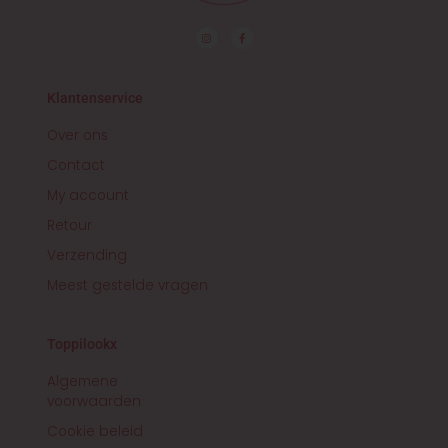
I
F
n
a
s
c
t
e
a
b
g
o
r
o
Klantenservice
a
k
m
-
f
Over ons
Contact
My account
Retour
Verzending
Meest gestelde vragen
Toppilookx
Algemene
voorwaarden
Cookie beleid