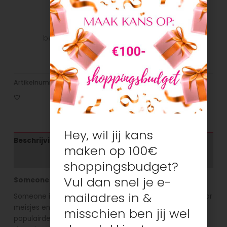
Veilig betalen
Veilig betalen met je favoriete
betaalmethode: Bancontact, iDeal, Visa,
Mastercard
Artikelnummer:
N/B
Categorieën:
Jassen
,
Jongens
Hey, wil jij kans
Beschrijving
maken op 100€
Aanvullende informatie
shoppingsbudget?
Vul dan snel je e-
Someone kinderkleding
mailadres in &
Someone is een vrolijk en kleurrijk kinderkleding merk voor
meisjes en jongens. Het is een Belgisch merk dat steeds
misschien ben jij wel
populairder wordt. Someone staat bekend om zijn