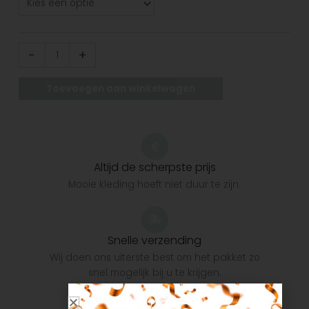
-
+
Toevoegen aan winkelwagen
Altijd de scherpste prijs
Mooie kleding hoeft niet duur te zijn.
Snelle verzending
Wij doen ons uiterste best om het pakket zo
snel mogelijk bij u te krijgen.