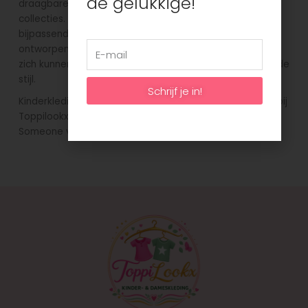
de gelukkige!
draagbare, comfortabele en makkelijk te combineren
collecties. Elk seizoen vind je leuke rokjes, jurken en
bijpassend shirts in de mooiste kleuren! Elk kledingstuk is
ontworpen met een kleurrijk palet, waardoor kinderen
zich kunnen onderscheiden met een unieke en opvallende
stijl.
Schrijf je in!
Kinderkleding van Someone shop je natuurlijk online! En bij
Toppilookx zit je goed: want in ons grote aanbod van
Someone vind je gegarandeerd wat je zoekt.