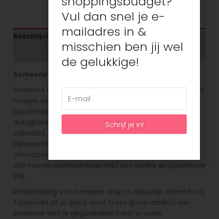
shoppingsbudget?
Vul dan snel je e-
mailadres in &
Beschrijving
misschien ben jij wel
Aanvullende informatie
de gelukkige!
Someone kinderkleding
Someone is een vrolijk en kleurrijk kinderkleding merk voor
meisjes en jongens. Het is een Belgisch merk dat steeds
populairder wordt. Someone staat bekend om zijn
draagbare, comfortabele en makkelijk te combineren
Schrijf je in!
collecties. Elk seizoen vind je leuke rokjes, jurken en
bijpassend shirts in de mooiste kleuren! Elk kledingstuk is
ontworpen met een kleurrijk palet, waardoor kinderen
zich kunnen onderscheiden met een unieke en opvallende
stijl.
Kinderkleding van Someone shop je natuurlijk online! En bij
Toppilookx zit je goed: want in ons grote aanbod van
Someone vind je gegarandeerd wat je zoekt.