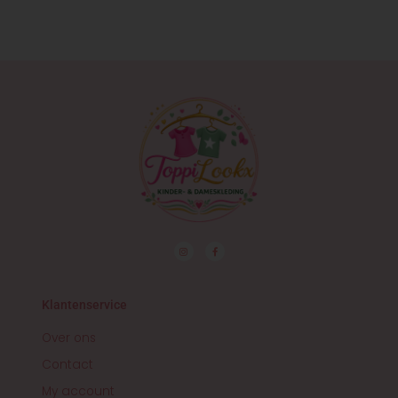
I
F
n
a
s
c
t
e
a
b
g
o
r
o
Klantenservice
a
k
m
-
f
Over ons
Contact
My account