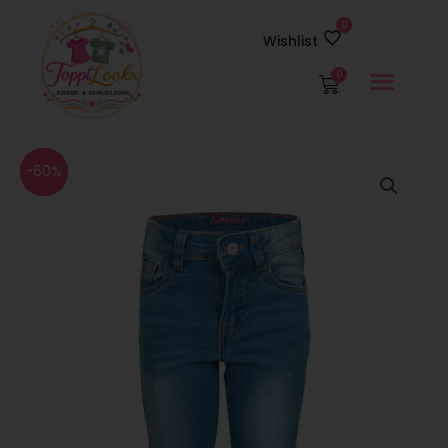
Ga
naar
Wishlist
de
inhoud
0
Winkelwage
Oorspronkelijke
Huidige
Someone
-60%
prijs
prijs
Jeans
was:
is:
Straw
€34.99.
€13.99.
aantal