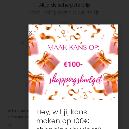
Altijd de scherpste prijs
Mooie kleding hoeft niet duur te zijn.
Snelle verzending
Wij doen ons uiterste best om het pakket zo
snel mogelijk bij u te krijgen.
Veilig betalen
Veilig betalen met je favoriete
betaalmethode: Bancontact, iDeal, Visa,
Mastercard
Hey, wil jij kans
Artikelnummer:
N/B
Categorieën:
Broeken/leggings/Jeans
,
Meisjes
maken op 100€