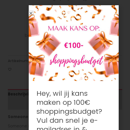
Veilig betalen
Veilig betalen met je favoriete
betaalmethode: Bancontact, iDeal, Visa,
Mastercard
Artikelnummer:
N/B
Categorieën:
Jongens
,
T-shirts/tops
Hey, wil jij kans
Beschrijving
maken op 100€
Aanvullende informatie
shoppingsbudget?
Someone kinderkleding
Vul dan snel je e-
Someone is een vrolijk en kleurrijk kinderkleding merk
mailadres in &