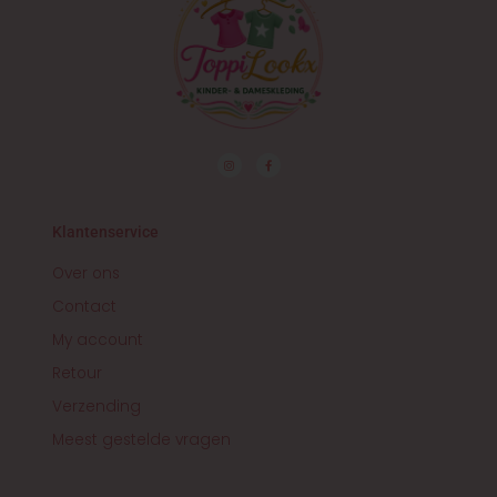
I
F
n
a
s
c
t
e
a
b
g
o
r
o
Klantenservice
a
k
m
-
f
Over ons
Contact
My account
Retour
Verzending
Meest gestelde vragen