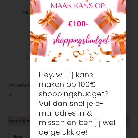
Snelle verzending
Wij doen ons uiterste best om het pakket zo
snel mogelijk bij u te krijgen.
Veilig betalen
Veilig betalen met je favoriete
betaalmethode: Bancontact, iDeal, Visa,
Mastercard
Hey, wil jij kans
maken op 100€
Artikelnummer:
N/B
Categorieën:
Jongens
,
T-shirts/tops
shoppingsbudget?
Vul dan snel je e-
mailadres in &
misschien ben jij wel
Aanvullende informatie
de gelukkige!
Maat
98