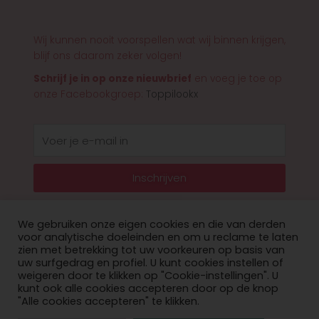
Wij kunnen nooit voorspellen wat wij binnen krijgen,
blijf ons daarom zeker volgen!
Schrijf je in op onze nieuwbrief
en voeg je toe op
onze Facebookgroep:
Toppilookx
E-
mail
Inschrijven
We gebruiken onze eigen cookies en die van derden
voor analytische doeleinden en om u reclame te laten
zien met betrekking tot uw voorkeuren op basis van
© 2026 Toppilookx
uw surfgedrag en profiel. U kunt cookies instellen of
weigeren door te klikken op "Cookie-instellingen". U
Privacy Policy
kunt ook alle cookies accepteren door op de knop
"Alle cookies accepteren" te klikken.
website laten maken door onoweb