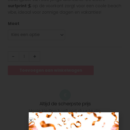
surfprint 🏄
op de voorkant zorgt voor een coole beach
vibe, ideaal voor zonnige dagen en vakanties!
Maat
-
+
Toevoegen aan winkelwagen
Altijd de scherpste prijs
Mooie kleding hoeft niet duur te zijn.