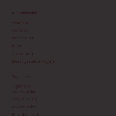
s
c
t
e
a
b
g
o
r
o
Klantenservice
a
k
m
-
f
Over ons
Contact
My account
Retour
Verzending
Meest gestelde vragen
Toppilookx
Algemene
voorwaarden
Cookie beleid
Privacy Policy
Betaalmethodes