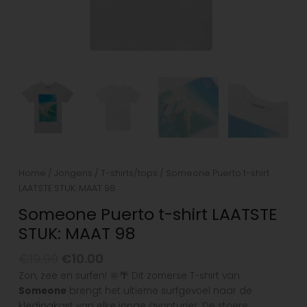
Home
/
Jongens
/
T-shirts/tops
/ Someone Puerto t-shirt
LAATSTE STUK: MAAT 98
Someone Puerto t-shirt LAATSTE
STUK: MAAT 98
€
19.99
€
10.00
Zon, zee en surfen! 🌞🌴 Dit zomerse T-shirt van
Someone
brengt het ultieme surfgevoel naar de
kledingkast van elke jonge avonturier. De stoere