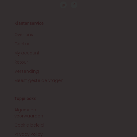
I
F
n
a
s
c
t
e
a
b
g
o
r
o
Klantenservice
a
k
m
-
f
Over ons
Contact
My account
Retour
Verzending
Meest gestelde vragen
Toppilookx
Algemene
voorwaarden
Cookie beleid
Privacy Policy