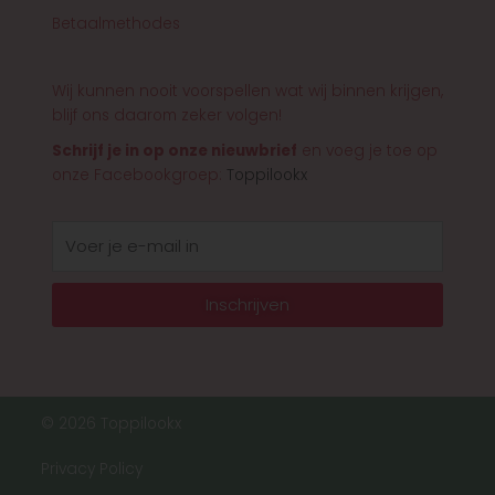
Betaalmethodes
Wij kunnen nooit voorspellen wat wij binnen krijgen,
blijf ons daarom zeker volgen!
Schrijf je in op onze nieuwbrief
en voeg je toe op
onze Facebookgroep:
Toppilookx
E-
mail
Inschrijven
© 2026 Toppilookx
Privacy Policy