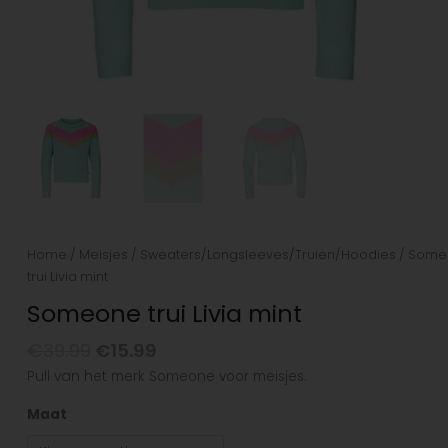
Home
/
Meisjes
/
Sweaters/Longsleeves/Truien/Hoodies
/ Some
trui Livia mint
Someone trui Livia mint
€
39.99
€
15.99
Pull van het merk Someone voor meisjes.
Maat