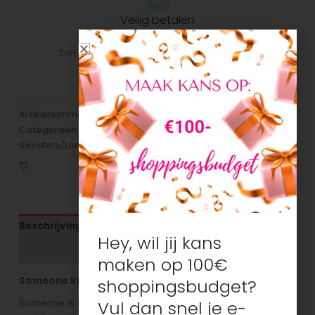
Veilig betalen
Veilig betalen met je favoriete
betaalmethode: Bancontact, iDeal, Visa,
Mastercard
Artikelnummer:
N/B
Categorieën:
Meisjes
,
Sweaters/Longsleeves/Truien/Hoodies
Beschrijving
Hey, wil jij kans
Aanvullende informatie
maken op 100€
Someone kinderkleding
shoppingsbudget?
Vul dan snel je e-
Someone is een vrolijk en kleurrijk kinderkleding merk voor