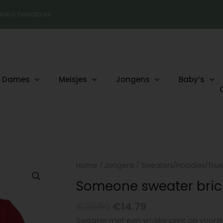
tabel & betaalbaar
Dames
Meisjes
Jongens
Baby’s
Oorspronkelijke
Huidige
Someone
Home
/
Jongens
/
Sweaters/Hoodies/Trui
prijs
prijs
sweater
Someone sweater bric
was:
is:
brick
€36.99.
€14.79.
red
€
36.99
€
14.79
aantal
Sweater met een vrolijke print op voorz