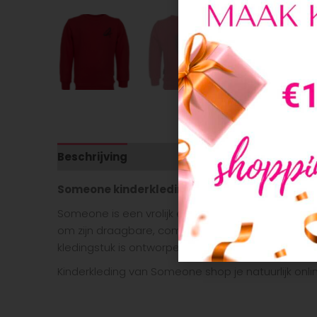
Beschrijving
Aanvullende informatie
Someone kinderkleding
Someone is een vrolijk en kleurrijk kinderkleding
om zijn draagbare, comfortabele en makkelijk te com
kledingstuk is ontworpen met een kleurrijk palet,
Kinderkleding van Someone shop je natuurlijk onli