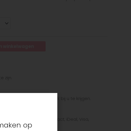
n winkelwagen
e zijn.
et pakket zo snel mogelijk bij u te krijgen.
te betaalmethode: Bancontact, iDeal, Visa,
s maken op