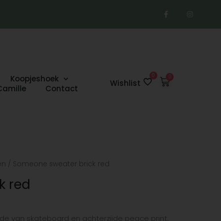
F
I
a
n
c
s
e
t
b
a
o
g
o
r
k
a
-
m
f
0
Koopjeshoek
Winkelwage
Wishlist
Camille
Contact
en
/ Someone sweater brick red
k red
ijde van skateboard en achterzijde peace print.