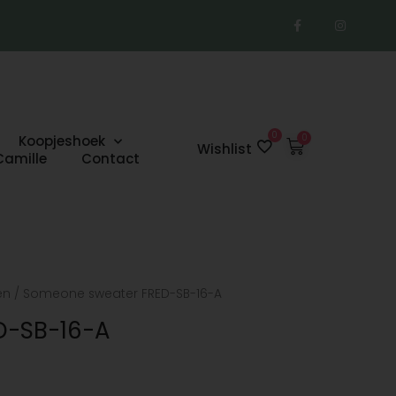
F
I
a
n
c
s
e
t
b
a
o
g
o
r
k
a
-
m
f
0
Koopjeshoek
Winkelwage
Wishlist
Camille
Contact
en
/ Someone sweater FRED-SB-16-A
D-SB-16-A