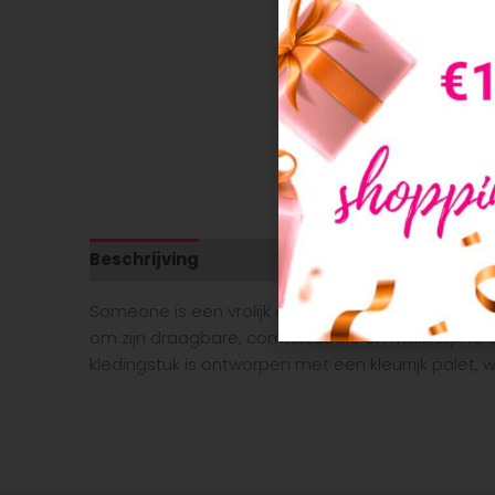
Beschrijving
Aanvullende informatie
Someone is een vrolijk en kleurrijk kinderkleding
om zijn draagbare, comfortabele en makkelijk te com
kledingstuk is ontworpen met een kleurrijk palet,