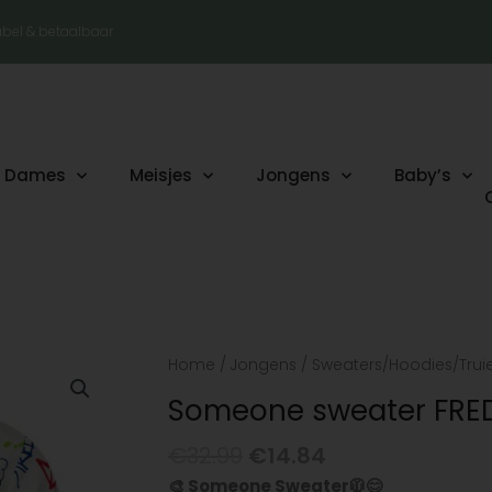
tabel & betaalbaar
Dames
Meisjes
Jongens
Baby’s
Oorspronkelijke
Huidige
Someone
Home
/
Jongens
/
Sweaters/Hoodies/Trui
prijs
prijs
sweater
Someone sweater FRE
was:
is:
FRED-
€32.99.
€14.84.
SB-
€
32.99
€
14.84
16-
🎨 Someone Sweater🧥😊