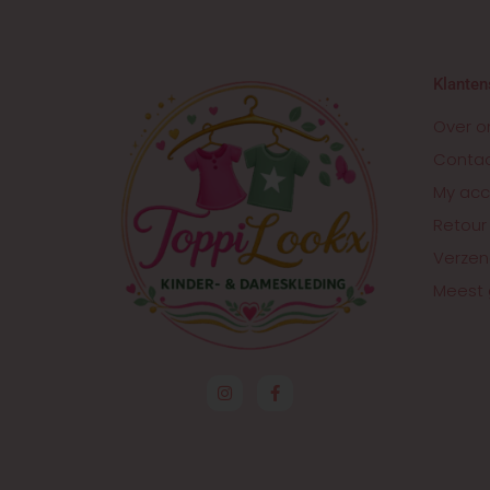
Klanten
Over o
Conta
My acc
Retour
Verzen
Meest 
I
F
n
a
s
c
t
e
a
b
g
o
r
o