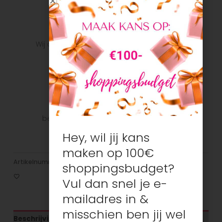
Snelle verzending
Wij doen ons uiterste best om het pakket zo
snel mogelijk bij u te krijgen.
Veilig betalen
Veilig betalen met je favoriete
betaalmethode: Bancontact, iDeal, Visa,
Mastercard
Hey, wil jij kans
maken op 100€
Artikelnummer:
N/B
Categorieën:
Jongens
,
T-shirts/tops
shoppingsbudget?
Vul dan snel je e-
mailadres in &
misschien ben jij wel
Beschrijving