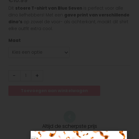
€
10.99
Dit
stoere T-shirt van Blue Seven
is perfect voor alle
dino liefhebbers! Met een
gave print van verschillende
dino’s
op zowel de voor- als achterkant, maakt dit shirt
elke outfit extra cool.
Maat
-
+
Toevoegen aan winkelwagen
Altijd de scherpste prijs
Mooie kleding hoeft niet duur te zijn.