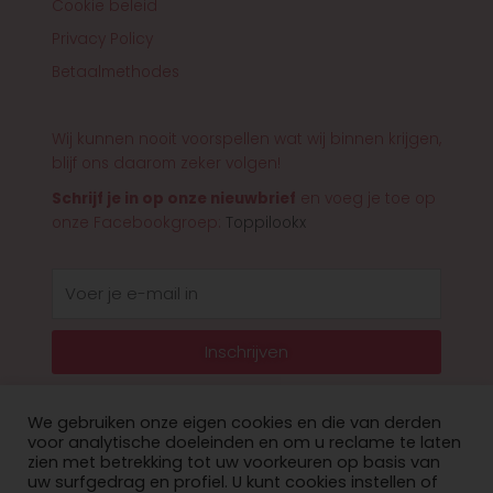
Cookie beleid
Privacy Policy
Betaalmethodes
Wij kunnen nooit voorspellen wat wij binnen krijgen,
blijf ons daarom zeker volgen!
Schrijf je in op onze nieuwbrief
en voeg je toe op
onze Facebookgroep:
Toppilookx
E-
mail
Inschrijven
We gebruiken onze eigen cookies en die van derden
voor analytische doeleinden en om u reclame te laten
zien met betrekking tot uw voorkeuren op basis van
© 2026 Toppilookx
uw surfgedrag en profiel. U kunt cookies instellen of