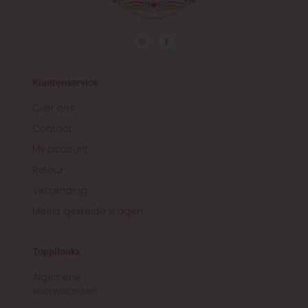
I
F
n
a
s
c
t
e
a
b
g
o
r
o
Klantenservice
a
k
m
-
f
Over ons
Contact
My account
Retour
Verzending
Meest gestelde vragen
Toppilookx
Algemene
voorwaarden