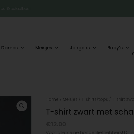
tabel & betaalbaar
Dames
Meisjes
Jongens
Baby’s
T-
Home
/
Meisjes
/
T-shirts/tops
/ T-shirt zw
shirt
T-shirt zwart met scha
zwart
met
€
12.00
schattige
Voor alle kleine hondenliefhebbers! Dit 