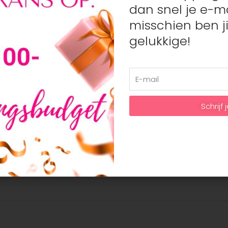
dan snel je e-ma
Veilig betalen
misschien ben ji
Veilig betalen met je favorie
gelukkige!
Mastercard
Artikelnummer:
N/B
Categorieën:
Meisje
Schrijf j
140