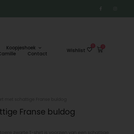
F
I
a
n
c
s
e
t
b
a
o
g
o
r
k
a
-
m
f
0
Koopjeshoek
Winkelwage
Wishlist
Camille
Contact
art met schattige Franse buldog
ttige Franse buldog
stoere zwarte T-shirt is voorzien van een schattige