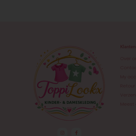
Klanten
Over o
Conta
My acc
Retour
Verzen
Meest 
I
F
n
a