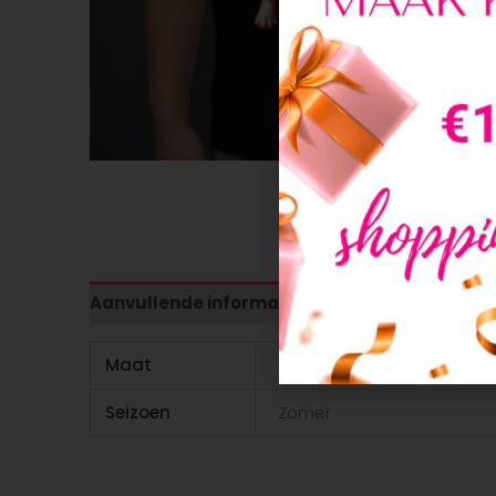
Aanvullende informatie
Maat
98-104, 110/116, 122/128, 134/
Seizoen
Zomer